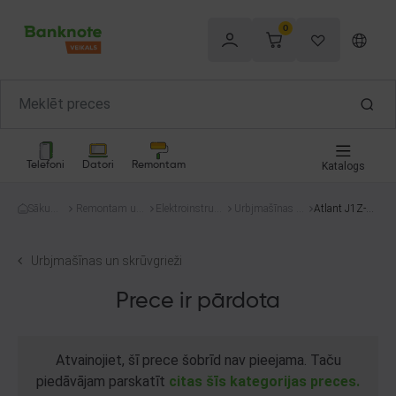
0
Telefoni
Datori
Remontam
Katalogs
Sākum
Remontam un
Elektroinstrum
Urbjmašīnas u
Atlant J1Z-1
s
celtniecībai
enti
n skrūvgrieži
0
Urbjmašīnas un skrūvgrieži
Prece ir pārdota
Atvainojiet, šī prece šobrīd nav pieejama. Taču
piedāvājam parskatīt
citas šīs kategorijas preces.