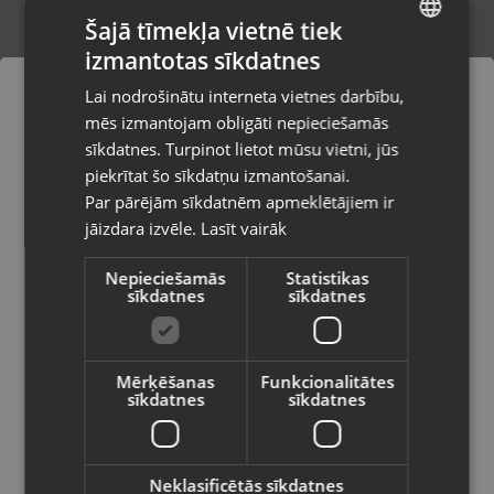
Šajā tīmekļa vietnē tiek
izmantotas sīkdatnes
LATVIAN
Hilti SD 5000-A22
Lai nodrošinātu interneta vietnes darbību,
Daugavpils, Saules iela 55
RUSSIAN
mēs izmantojam obligāti nepieciešamās
Stāvoklis Lietots (Garantija 6 mēneši)
LITHUANIAN
sīkdatnes. Turpinot lietot mūsu vietni, jūs
Pasūtījumi tiks piegādāti uz
piekrītat šo sīkdatņu izmantošanai.
izvēlēto valsti
125.00
€
Par pārējām sīkdatnēm apmeklētājiem ir
No
5.68
€
/mēn.
jāizdara izvēle.
Lasīt vairāk
Vietnes saturs būs attēlots izvēlētajā
valodā
Nepieciešamās
Statistikas
sīkdatnes
sīkdatnes
Valsts
Mērķēšanas
Funkcionalitātes
sīkdatnes
sīkdatnes
Valoda
Latviešu / Latvian
Neklasificētās sīkdatnes
DeWalt DCD708