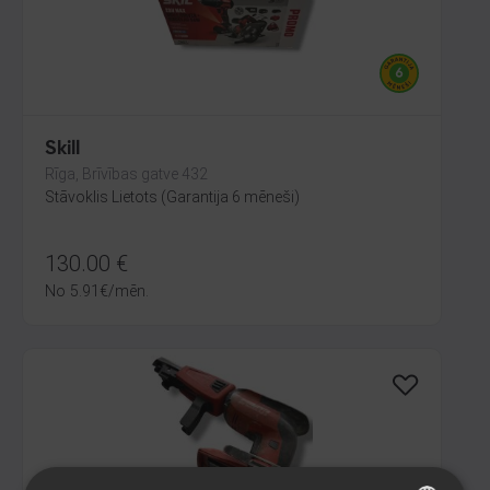
Skill
Rīga, Brīvības gatve 432
Stāvoklis Lietots (Garantija 6 mēneši)
130.00
€
No
5.91
€
/mēn.