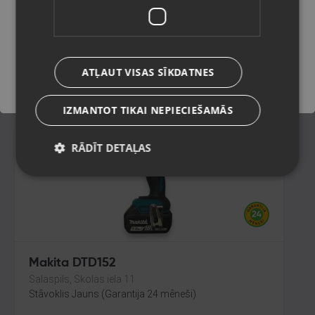
Rīga, Saharova iela 13-3
Stāvoklis Lietots (Garantija 6 mēneši)
Saglabāt
150.00
€
ATĻAUT VISAS SĪKDATNES
No
6.82
€
/mēn.
IZMANTOT TIKAI NEPIECIEŠAMĀS
RĀDĪT DETAĻAS
Makita DTD152
Salaspils, Skolas iela 11
Stāvoklis Jauns (Garantija 24 mēneši)