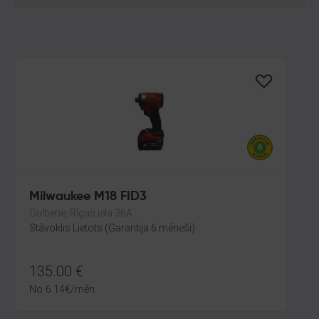
Milwaukee M18 FID3
Gulbene, Rīgas iela 36A
Stāvoklis Lietots (Garantija 6 mēneši)
135.00
€
No
6.14
€
/mēn.