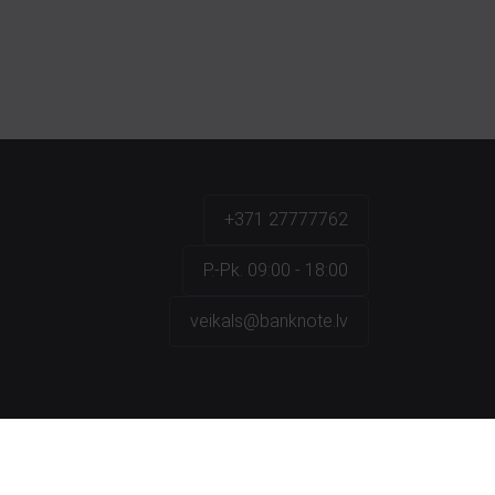
+371 27777762
P.-Pk. 09:00 - 18:00
veikals@banknote.lv
a