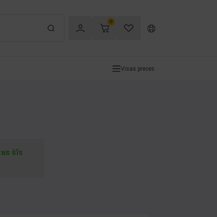
0
Visas preces
tas šīs