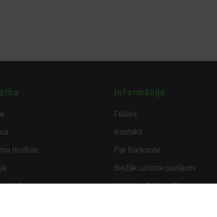
zība
Informācija
de
Filiāles
sa
Kontakti
uma tiesības
Par Banknote
ja
Biežāk uzdotie jautājumi
uzpirkšana
Lietots – Pārbaudīts
ksmes
Noteikumi un privātuma politik