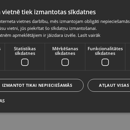
Pasūtījumi tiks piegādāti uz izvēlēto
 vietnē tiek izmantotas sīkdatnes
valsti
nterneta vietnes darbību, mēs izmantojam obligāti nepieciešamās
Vietnes saturs būs attēlots izvēlētajā valodā
su vietni, jūs piekrītat šo sīkdatņu izmantošanai.
Zelta gredzens
Ze
tnēm apmeklētājiem ir jāizdara izvēle.
Lasīt vairāk
Valsts
Rīga, Audēju iela 6
Do
Stāvoklis Restaurēts (Garantija 24 mēneši)
St
s
Statistikas
Mērķēšanas
Funkcionalitātes
sīkdatnes
sīkdatnes
sīkdatnes
3
Valoda
2150.00
€
N
Latviešu / Latvian
IZMANTOT TIKAI NEPIECIEŠAMĀS
ATĻAUT VISAS
AS
Saglabāt