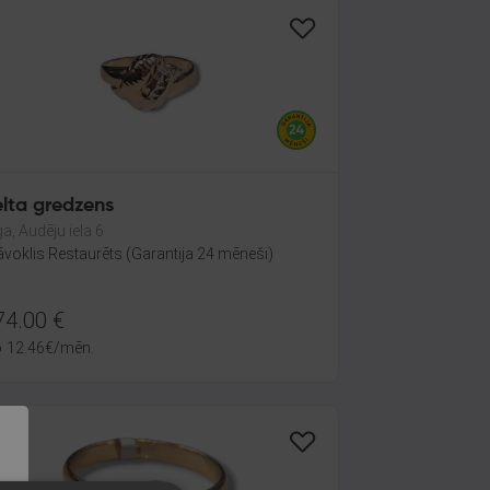
elta gredzens
ga, Audēju iela 6
āvoklis Restaurēts (Garantija 24 mēneši)
74.00
€
o
12.46
€
/mēn.