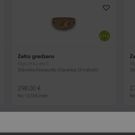
Zelta gredzens
Z
Rīga, Ieriķu iela 3
Rī
Stāvoklis Restaurēts (Garantija 24 mēneši)
St
298.00
€
2
No
13.55
€
/mēn.
N