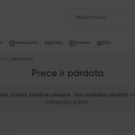
am
Viedpulksteņi
Spēles
Kameras
Zelts
18.9
Zelta gredzens
Prece ir pārdota
ojiet, šī prece šobrīd nav pieejama. Taču piedāvājam parskatīt
ci
kategorijas preces.