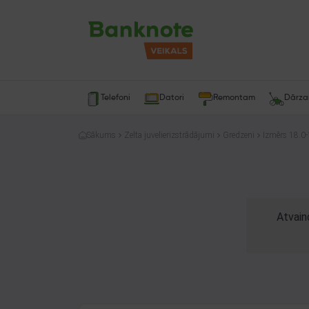
Telefoni
Datori
Remontam
Dārz
Sākums
Zelta juvelierizstrādājumi
Gredzeni
Izmērs 18.0-
Atvain