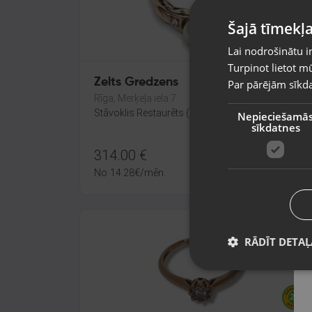
Šajā tīmekļa
Lai nodrošinātu i
Turpinot lietot mū
Zelts Gredzens
Par pārējām sīkda
Rīga, Merķeļa iela 7
Stāvoklis Restaurēts (Garantija 24 mēneši)
Nepieciešamā
sīkdatnes
314.00
€
No
14.28
€
/mēn.
RĀDĪT DETAĻ