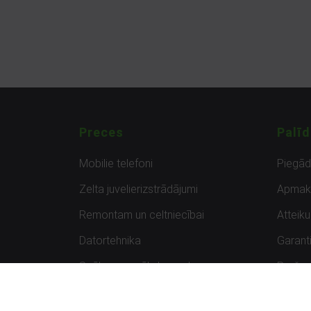
Preces
Palīd
Mobilie telefoni
Piegā
Zelta juvelierizstrādājumi
Apmak
Remontam un celtniecībai
Atteik
Datortehnika
Garanti
Spēles un spēļu konsoles
Preču 
Planšetdatori
Atsau