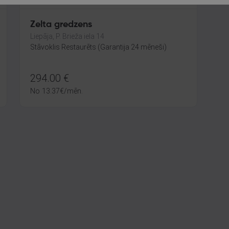
Zelta gredzens
Liepāja, P. Brieža iela 14
Stāvoklis Restaurēts (Garantija 24 mēneši)
294.00
€
No
13.37
€
/mēn.