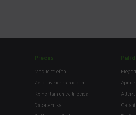
Preces
Palīd
Mobilie telefoni
Piegā
Zelta juvelierizstrādājumi
Apmak
Remontam un celtniecībai
Atteik
Datortehnika
Garanti
Spēles un spēļu konsoles
Preču 
Planšetdatori
Atsau