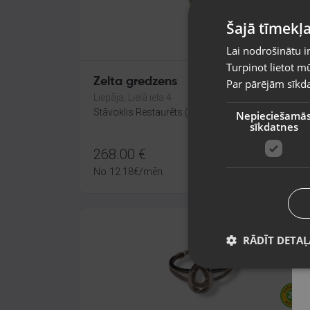
Šajā tīmekļa
Lai nodrošinātu i
Turpinot lietot mū
Zelta gredzens
Par pārējām sīkda
Liepāja, Lielā iela 4
Stāvoklis Restaurēts (Garantija 24 mēneši)
Nepieciešamā
sīkdatnes
268.00
€
No
12.18
€
/mēn.
RĀDĪT DETAĻ