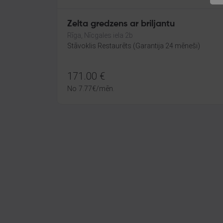
Zelta gredzens ar briljantu
Rīga, Nīcgales iela 2b
Stāvoklis Restaurēts (Garantija 24 mēneši)
171.00
€
No
7.77
€
/mēn.