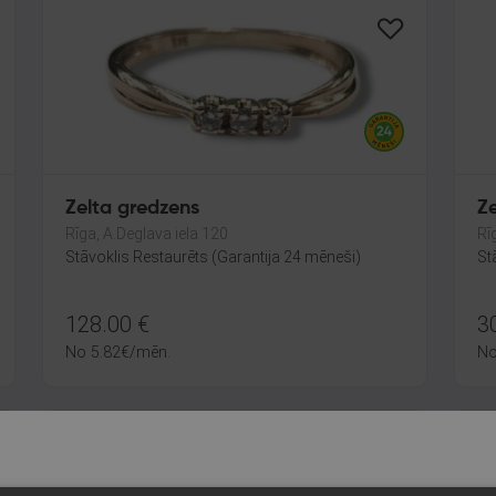
Zelta gredzens
Ze
Rīga, A.Deglava iela 120
Rī
Stāvoklis Restaurēts (Garantija 24 mēneši)
St
128.00
€
3
No
5.82
€
/mēn.
N