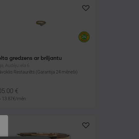
lta gredzens ar briljantu
ga, Audēju iela 6
āvoklis Restaurēts (Garantija 24 mēneši)
05.00
€
o
13.87
€
/mēn.