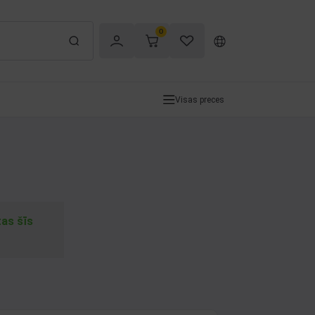
0
Visas preces
tas šīs