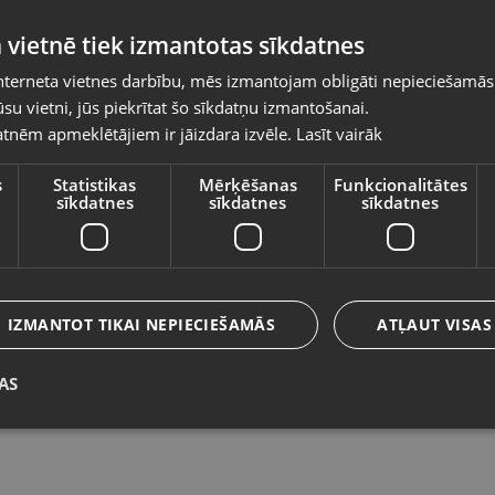
Pasūtījumi tiks piegādāti uz izvēlēto
 vietnē tiek izmantotas sīkdatnes
valsti
nterneta vietnes darbību, mēs izmantojam obligāti nepieciešamās
Vietnes saturs būs attēlots izvēlētajā valodā
su vietni, jūs piekrītat šo sīkdatņu izmantošanai.
Zelta Gredzens
Z
tnēm apmeklētājiem ir jāizdara izvēle.
Lasīt vairāk
Valsts
Daugavpils, Saules iela 55
Rē
Stāvoklis Restaurēts (Garantija 24 mēneši)
St
s
Statistikas
Mērķēšanas
Funkcionalitātes
sīkdatnes
sīkdatnes
sīkdatnes
325.00
€
1
Valoda
No
14.78
€
/mēn.
N
Latviešu / Latvian
IZMANTOT TIKAI NEPIECIEŠAMĀS
ATĻAUT VISAS
AS
Saglabāt