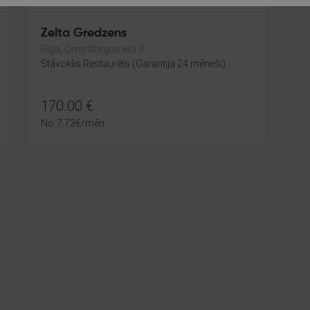
Zelta Gredzens
Rīga, Centrāltirgus iela 3
Stāvoklis Restaurēts (Garantija 24 mēneši)
170.00
€
No
7.73
€
/mēn.