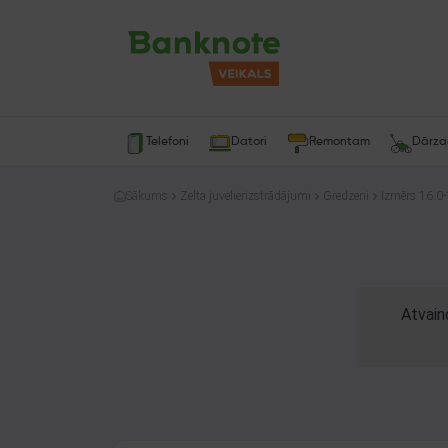
Telefoni
Datori
Remontam
Dārz
Sākums
Zelta juvelierizstrādājumi
Gredzeni
Izmērs 16.0-
Atvain