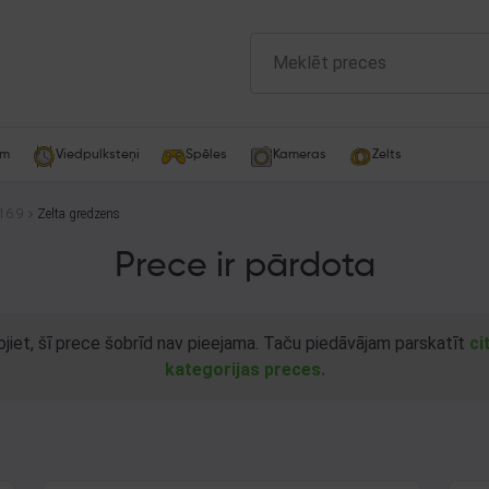
am
Viedpulksteņi
Spēles
Kameras
Zelts
16.9
Zelta gredzens
Prece ir pārdota
ojiet, šī prece šobrīd nav pieejama. Taču piedāvājam parskatīt
ci
kategorijas preces.