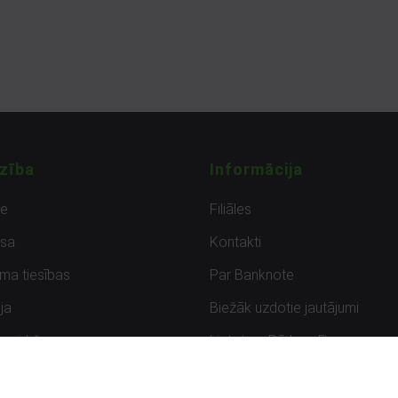
zība
Informācija
de
Filiāles
sa
Kontakti
uma tiesības
Par Banknote
ja
Biežāk uzdotie jautājumi
uzpirkšana
Lietots – Pārbaudīts
ksmes
Noteikumi un privātuma politik