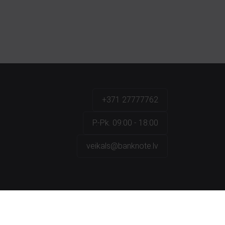
+371 27777762
P.-Pk. 09:00 - 18:00
veikals@banknote.lv
a