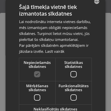
Šajā tīmekļa vietnē tiek
izmantotas sīkdatnes
LATVIAN
Hoco HC1
Lai nodrošinātu interneta vietnes darbību,
Rīga, Aleksandra Čaka iela 70
RUSSIAN
mēs izmantojam obligāti nepieciešamās
Stāvoklis Jauns (Garantija 24 mēneši)
LITHUANIAN
sīkdatnes. Turpinot lietot mūsu vietni, jūs
Pasūtījumi tiks piegādāti uz
piekrītat šo sīkdatņu izmantošanai.
izvēlēto valsti
Par pārējām sīkdatnēm apmeklētājiem ir
10.00
€
jāizdara izvēle.
Lasīt vairāk
Vietnes saturs būs attēlots izvēlētajā
valodā
Nepieciešamās
Statistikas
sīkdatnes
sīkdatnes
Valsts
Mērķēšanas
Funkcionalitātes
sīkdatnes
sīkdatnes
Valoda
Latviešu / Latvian
Neklasificētās sīkdatnes
Havit SK801BT