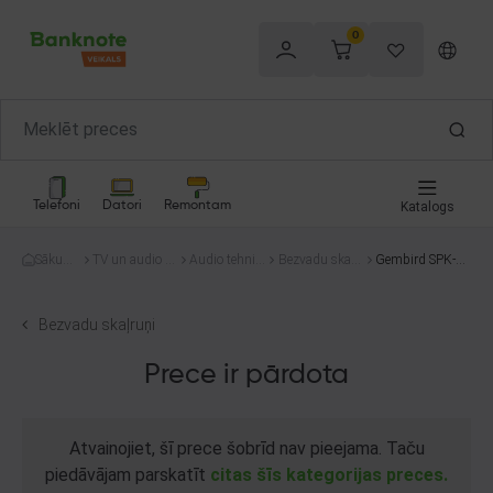
0
Telefoni
Datori
Remontam
Katalogs
Sākum
TV un audio te
Audio tehnik
Bezvadu skaļr
Gembird SPK-B
s
hnika
a
uņi
TOD-01
Bezvadu skaļruņi
Prece ir pārdota
Atvainojiet, šī prece šobrīd nav pieejama. Taču
piedāvājam parskatīt
citas šīs kategorijas preces.