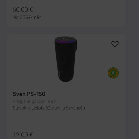
60.00
€
No
2.73
€
/mēn.
Sven PS-150
Preiļi, Daugavpils iela 2
Stāvoklis Lietots (Garantija 6 mēneši)
12.00
€