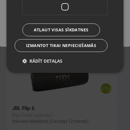
Jēkabpils, Brīvības iela 146
Stāvoklis Lietots (Garantija 6 mēneši)
Saglabāt
ATĻAUT VISAS SĪKDATNES
8.00
€
IZMANTOT TIKAI NEPIECIEŠAMĀS
RĀDĪT DETAĻAS
JBL Flip 6
Rīga, Paula Lejiņa iela 2
Stāvoklis Mazlietots (Garantija 12 mēneši)