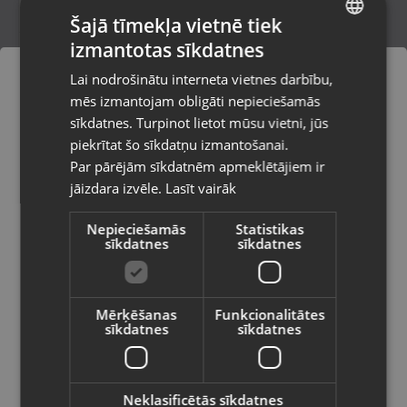
Šajā tīmekļa vietnē tiek
izmantotas sīkdatnes
LATVIAN
SavageGear XLNT Bushwhacker
Lai nodrošinātu interneta vietnes darbību,
Salaspils, Skolas iela 11
RUSSIAN
mēs izmantojam obligāti nepieciešamās
Stāvoklis Lietots (Garantija 6 mēneši)
LITHUANIAN
sīkdatnes. Turpinot lietot mūsu vietni, jūs
Pasūtījumi tiks piegādāti uz
piekrītat šo sīkdatņu izmantošanai.
izvēlēto valsti
75.00
€
Par pārējām sīkdatnēm apmeklētājiem ir
No
3.41
€
/mēn.
jāizdara izvēle.
Lasīt vairāk
Vietnes saturs būs attēlots izvēlētajā
valodā
Nepieciešamās
Statistikas
sīkdatnes
sīkdatnes
Valsts
Mērķēšanas
Funkcionalitātes
sīkdatnes
sīkdatnes
Valoda
Latviešu / Latvian
Neklasificētās sīkdatnes
Pulsar axion key XM30