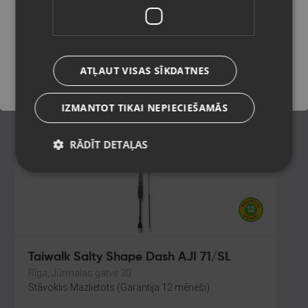
Rīga, Jūrmalas gatve 85
Stāvoklis Mazlietots (Garantija 12 mēneši)
Saglabāt
595.00
€
ATĻAUT VISAS SĪKDATNES
No
27.05
€
/mēn.
IZMANTOT TIKAI NEPIECIEŠAMĀS
RĀDĪT DETAĻAS
Taiwalk Salty Shape Dash AJI 71/SL
Rīga, Jūrmalas gatve 30
Stāvoklis Mazlietots (Garantija 12 mēneši)