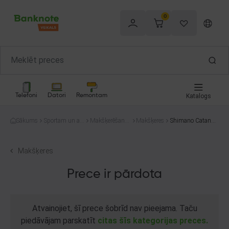
0
Telefoni
Datori
Remontam
Katalogs
Sākums
Sportam un at
Makšķerēšana
Makšķeres
Shimano Catana
pūtai
un medības
Geofibre
Makšķeres
Prece ir pārdota
Atvainojiet, šī prece šobrīd nav pieejama. Taču
piedāvājam parskatīt
citas šīs kategorijas preces.