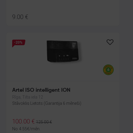
9.00
€
-20%
Artel ISO intelligent ION
Rīga, Tilta iela 12
Stāvoklis Lietots (Garantija 6 mēneši)
100.00
€
125.00
€
No
4.55
€
/mēn.