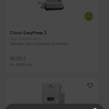
Cricut EasyPress 3
Rīga, Dižozolu iela 11
Stāvoklis Jauns (Garantija 24 mēneši)
90.00
€
No
4.09
€
/mēn.