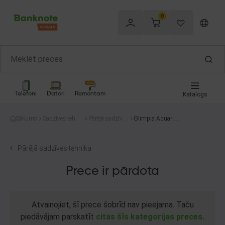
0
Telefoni
Datori
Remontam
Katalogs
Sākums
Sadzīves tehni
Pārējā sadzīves
Olimpia Aquaria
ka
tehnika
S1012P
Pārējā sadzīves tehnika
Prece ir pārdota
Atvainojiet, šī prece šobrīd nav pieejama. Taču
piedāvājam parskatīt
citas šīs kategorijas preces.