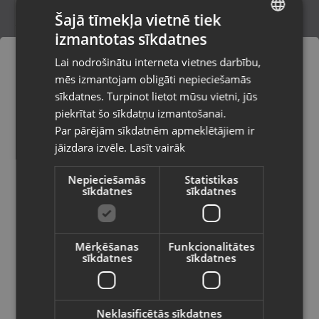
Šajā tīmekļa vietnē tiek
izmantotas sīkdatnes
LATVIAN
Ozona ģenerators GL-3188
Lai nodrošinātu interneta vietnes darbību,
Ludza, Stacijas iela 30
RUSSIAN
mēs izmantojam obligāti nepieciešamās
Stāvoklis Jauns (Garantija 24 mēneši)
LITHUANIAN
sīkdatnes. Turpinot lietot mūsu vietni, jūs
Pasūtījumi tiks piegādāti uz
piekrītat šo sīkdatņu izmantošanai.
izvēlēto valsti
50.00
€
Par pārējām sīkdatnēm apmeklētājiem ir
No
2.27
€
/mēn.
jāizdara izvēle.
Lasīt vairāk
Vietnes saturs būs attēlots izvēlētajā
valodā
Nepieciešamās
Statistikas
sīkdatnes
sīkdatnes
Valsts
Mērķēšanas
Funkcionalitātes
sīkdatnes
sīkdatnes
Valoda
Latviešu / Latvian
Neklasificētās sīkdatnes
Whirlpool W8I HT40 T