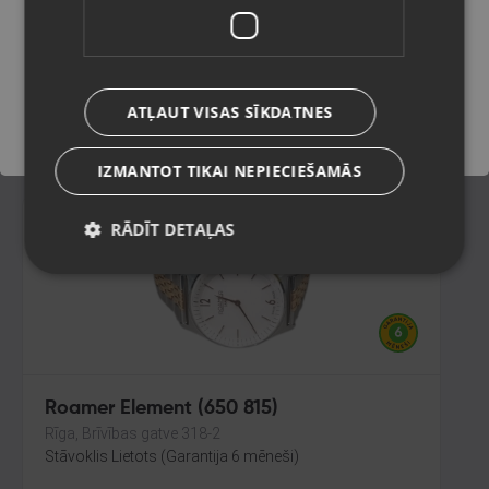
Liepāja, P. Brieža iela 14
Stāvoklis Lietots (Garantija 6 mēneši)
Saglabāt
ATĻAUT VISAS SĪKDATNES
16.00
€
IZMANTOT TIKAI NEPIECIEŠAMĀS
RĀDĪT DETAĻAS
Roamer Element (650 815)
Rīga, Brīvības gatve 318-2
Stāvoklis Lietots (Garantija 6 mēneši)