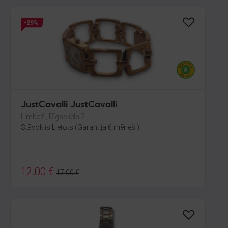
-29%
JustCavalli JustCavalli
Limbaži, Rīgas iela 7
Stāvoklis Lietots (Garantija 6 mēneši)
12.00
€
17.00
€