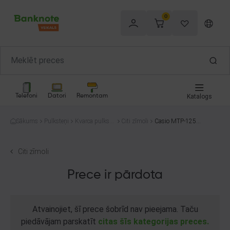
0
Telefoni
Datori
Remontam
Katalogs
Sākums
Pulksteņi
Kvarca pulkste
Citi zīmoli
Casio MTP-1259
ņi
PD
Citi zīmoli
Prece ir pārdota
Atvainojiet, šī prece šobrīd nav pieejama. Taču
piedāvājam parskatīt
citas šīs kategorijas preces.