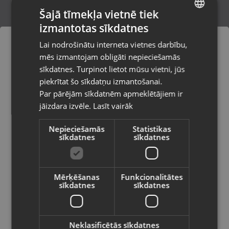
Šajā tīmekļa vietnē tiek
izmantotas sīkdatnes
LATVIAN
Coach 14502780
Lai nodrošinātu interneta vietnes darbību,
Rīga, Ieriķu iela 3
RUSSIAN
mēs izmantojam obligāti nepieciešamās
Stāvoklis Jauns (Garantija 24 mēneši)
LITHUANIAN
sīkdatnes. Turpinot lietot mūsu vietni, jūs
Pasūtījumi tiks piegādāti uz
piekrītat šo sīkdatņu izmantošanai.
izvēlēto valsti
50.00
€
Par pārējām sīkdatnēm apmeklētājiem ir
No
2.27
€
/mēn.
jāizdara izvēle.
Lasīt vairāk
Vietnes saturs būs attēlots izvēlētajā
valodā
Nepieciešamās
Statistikas
sīkdatnes
sīkdatnes
Valsts
Mērķēšanas
Funkcionalitātes
sīkdatnes
sīkdatnes
Valoda
Latviešu / Latvian
Neklasificētās sīkdatnes
2HOWE F4250G