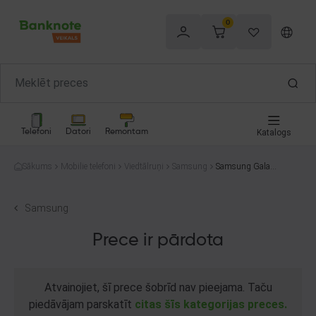
0
Telefoni
Datori
Remontam
Katalogs
Sākums
Mobilie telefoni
Viedtālruņi
Samsung
Samsung Galaxy
A34 SM-A346B/
DS 128GB
Samsung
Prece ir pārdota
Atvainojiet, šī prece šobrīd nav pieejama. Taču
piedāvājam parskatīt
citas šīs kategorijas preces.