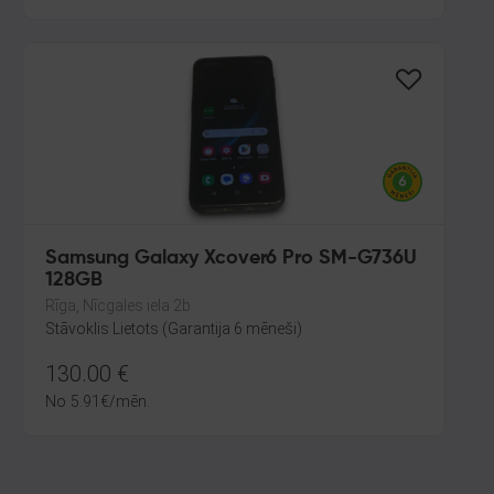
Samsung Galaxy Xcover6 Pro SM-G736U
128GB
Rīga, Nīcgales iela 2b
Stāvoklis Lietots (Garantija 6 mēneši)
130.00
€
No
5.91
€
/mēn.