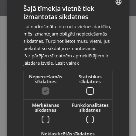
Šajā tīmekļa vietnē tiek
izmantotas sīkdatnes
LATVIAN
Samsung Galaxy S23+ (S916B/DS)
Lai nodrošinātu interneta vietnes darbību,
256GB
RUSSIAN
mēs izmantojam obligāti nepieciešamās
Rīga, A.Deglava iela 67
LITHUANIAN
Stāvoklis Lietots (Garantija 6 mēneši)
sīkdatnes. Turpinot lietot mūsu vietni, jūs
Pasūtījumi tiks piegādāti uz
piekrītat šo sīkdatņu izmantošanai.
izvēlēto valsti
360.00
€
Par pārējām sīkdatnēm apmeklētājiem ir
No
16.37
€
/mēn.
jāizdara izvēle.
Lasīt vairāk
Vietnes saturs būs attēlots izvēlētajā
valodā
Nepieciešamās
Statistikas
sīkdatnes
sīkdatnes
Valsts
Mērķēšanas
Funkcionalitātes
sīkdatnes
sīkdatnes
Valoda
Latviešu / Latvian
Neklasificētās sīkdatnes
Samsung Galaxy A35 5G (SM-