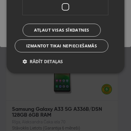
A356B/DS) 128GB 6GB RAM
Rīga, Gobas iela 15a
Saglabāt
Stāvoklis Mazlietots (Garantija 12 mēneši)
155.00
€
ATĻAUT VISAS SĪKDATNES
No
7.05
€
/mēn.
IZMANTOT TIKAI NEPIECIEŠAMĀS
RĀDĪT DETAĻAS
Samsung Galaxy A33 5G A336B/DSN
128GB 6GB RAM
Rīga, Aleksandra Čaka iela 70
Stāvoklis Lietots (Garantija 6 mēneši)