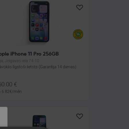
pple iPhone 11 Pro 256GB
ga, Jelgavas iela 74-10
āvoklis Ilgstoši lietots (Garantija 14 dienas)
50.00
€
o
6.82
€
/mēn.