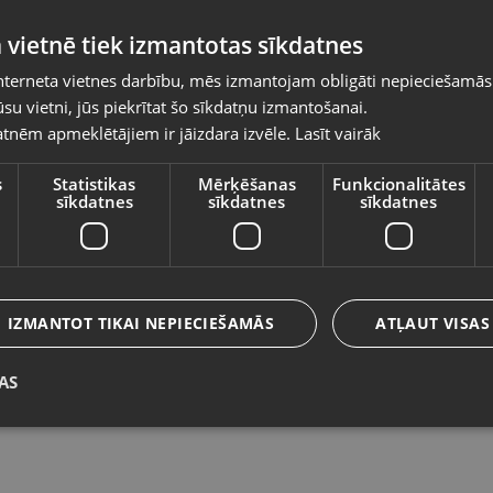
Pasūtījumi tiks piegādāti uz izvēlēto
 vietnē tiek izmantotas sīkdatnes
valsti
nterneta vietnes darbību, mēs izmantojam obligāti nepieciešamās
Vietnes saturs būs attēlots izvēlētajā valodā
su vietni, jūs piekrītat šo sīkdatņu izmantošanai.
Apple IPhone 14 128 GB
A
tnēm apmeklētājiem ir jāizdara izvēle.
Lasīt vairāk
Valsts
Rīga, Melnsila iela 22
Ol
Stāvoklis Lietots (Garantija 6 mēneši)
St
s
Statistikas
Mērķēšanas
Funkcionalitātes
sīkdatnes
sīkdatnes
sīkdatnes
310.00
€
8
Valoda
No
14.09
€
/mēn.
N
Latviešu / Latvian
IZMANTOT TIKAI NEPIECIEŠAMĀS
ATĻAUT VISAS
AS
Saglabāt