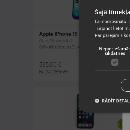
Šajā tīmekļa
Lai nodrošinātu i
Turpinot lietot mū
Apple IPhone 15 Pro 128GB
Par pārējām sīkda
Ogre, Skolas iela 4
Stāvoklis Lietots (Garantija 6 mēneši)
Nepieciešamā
sīkdatnes
535.00
€
No
24.32
€
/mēn.
RĀDĪT DETAĻ