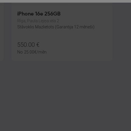
iPhone 16e 256GB
Rīga, Paula Lejiņa iela 2
Stāvoklis Mazlietots (Garantija 12 mēneši)
550.00
€
No
25.00
€
/mēn.