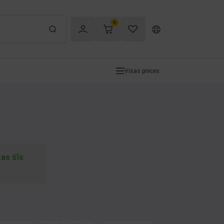
0
Visas preces
tas šīs