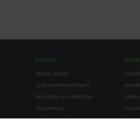
Preces
Palīd
Mobilie telefoni
Piegā
Zelta juvelierizstrādājumi
Apmak
Remontam un celtniecībai
Atteik
Datortehnika
Garanti
Spēles un spēļu konsoles
Preču 
Planšetdatori
Atsau