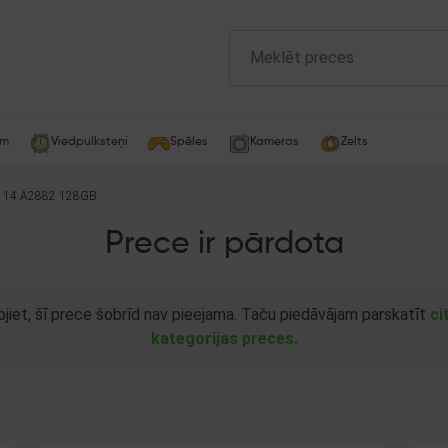
am
Viedpulksteņi
Spēles
Kameras
Zelts
e 14 A2882 128GB
Prece ir pārdota
ojiet, šī prece šobrīd nav pieejama. Taču piedāvājam parskatīt
ci
kategorijas preces.