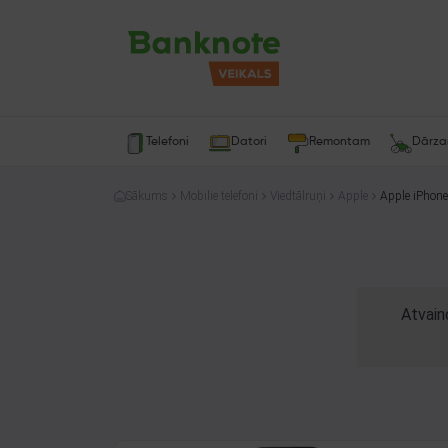
Telefoni
Datori
Remontam
Dārz
Sākums
Mobilie telefoni
Viedtālruņi
Apple
Apple iPhon
Atvain