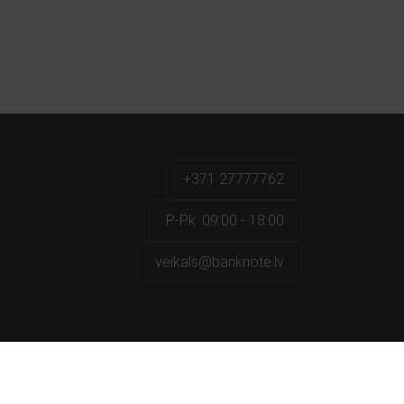
+371 27777762
P.-Pk. 09:00 - 18:00
veikals@banknote.lv
a