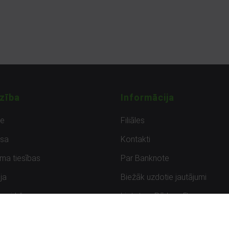
zība
Informācija
de
Filiāles
sa
Kontakti
uma tiesības
Par Banknote
ja
Biežāk uzdotie jautājumi
uzpirkšana
Lietots – Pārbaudīts
ksmes
Noteikumi un privātuma politik