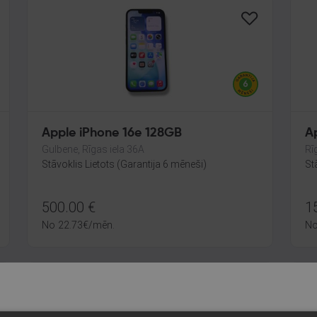
Apple iPhone 16e 128GB
A
Gulbene, Rīgas iela 36A
Rī
Stāvoklis Lietots (Garantija 6 mēneši)
St
500.00
€
1
No
22.73
€
/mēn.
N