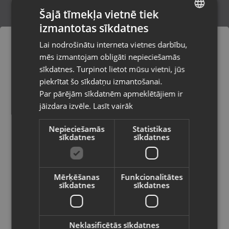
Šajā tīmekļa vietnē tiek
izmantotas sīkdatnes
LATVIAN
FootJoy GTX
Lai nodrošinātu interneta vietnes darbību,
Talsi, Kr. Valdemāra iela 8
RUSSIAN
mēs izmantojam obligāti nepieciešamās
Stāvoklis Jauns (Garantija 24 mēneši)
LITHUANIAN
sīkdatnes. Turpinot lietot mūsu vietni, jūs
Pasūtījumi tiks piegādāti uz
piekrītat šo sīkdatņu izmantošanai.
izvēlēto valsti
Par pārējām sīkdatnēm apmeklētājiem ir
5.00
€
jāizdara izvēle.
Lasīt vairāk
Vietnes saturs būs attēlots izvēlētajā
valodā
Nepieciešamās
Statistikas
sīkdatnes
sīkdatnes
Valsts
Mērķēšanas
Funkcionalitātes
sīkdatnes
sīkdatnes
Valoda
Latviešu / Latvian
Neklasificētās sīkdatnes
Rossignol Alias 90 Black Green