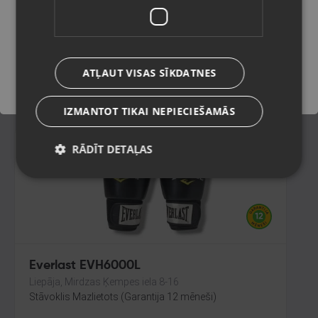
Sigulda, Kr. Valdemāra iela 1a
Stāvoklis Lietots (Garantija 6 mēneši)
Saglabāt
55.00
€
ATĻAUT VISAS SĪKDATNES
No
2.50
€
/mēn.
IZMANTOT TIKAI NEPIECIEŠAMĀS
RĀDĪT DETAĻAS
Everlast EVH6000L
Liepāja, Mirdzas Ķempes iela 8-16
Stāvoklis Mazlietots (Garantija 12 mēneši)