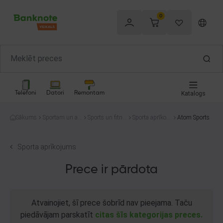
0
Telefoni
Datori
Remontam
Katalogs
Sākums
Sportam un at
Sports un fitne
Sporta aprīkoju
Atom Sports
pūtai
ss
ms
Sporta aprīkojums
Prece ir pārdota
Atvainojiet, šī prece šobrīd nav pieejama. Taču
piedāvājam parskatīt
citas šīs kategorijas preces.