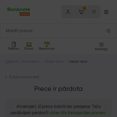
0
Telefoni
Datori
Remontam
Katalogs
Sākums
Remontam un
Rokas instrum
Master Hand
celtniecībai
enti
Rokas instrumenti
Prece ir pārdota
Atvainojiet, šī prece šobrīd nav pieejama. Taču
piedāvājam parskatīt
citas šīs kategorijas preces.