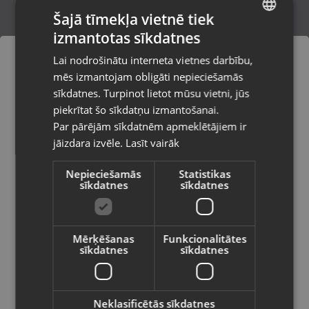
Šajā tīmekļa vietnē tiek
izmantotas sīkdatnes
LATVIAN
master Hand
Lai nodrošinātu interneta vietnes darbību,
Rīga, Aleksandra Čaka iela 108-601
RUSSIAN
mēs izmantojam obligāti nepieciešamās
Stāvoklis Jauns (Garantija 24 mēneši)
LITHUANIAN
sīkdatnes. Turpinot lietot mūsu vietni, jūs
Pasūtījumi tiks piegādāti uz
piekrītat šo sīkdatņu izmantošanai.
izvēlēto valsti
Par pārējām sīkdatnēm apmeklētājiem ir
5.00
€
jāizdara izvēle.
Lasīt vairāk
Vietnes saturs būs attēlots izvēlētajā
valodā
Nepieciešamās
Statistikas
sīkdatnes
sīkdatnes
Valsts
Mērķēšanas
Funkcionalitātes
sīkdatnes
sīkdatnes
Valoda
Latviešu / Latvian
Neklasificētās sīkdatnes
HILTI HDM500