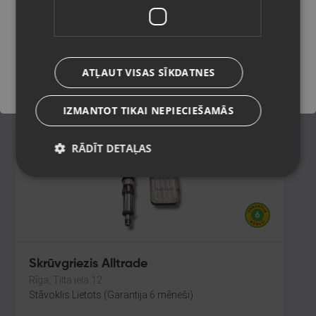
Jēkabpils, Brīvības iela 146
Stāvoklis Lietots (Garantija 6 mēneši)
Saglabāt
50.00
€
ATĻAUT VISAS SĪKDATNES
No
2.27
€
/mēn.
IZMANTOT TIKAI NEPIECIEŠAMĀS
RĀDĪT DETAĻAS
Skrūvgriezis Alltrade
Rīga, Tilta iela 12
Stāvoklis Lietots (Garantija 6 mēneši)