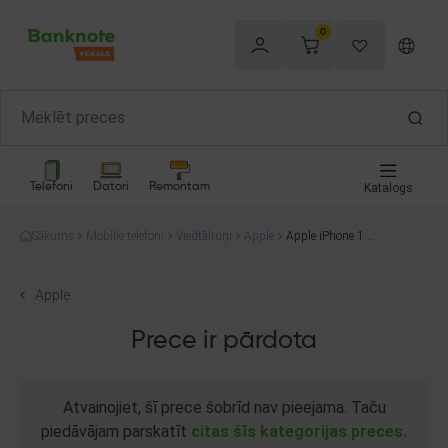
0
Telefoni
Datori
Remontam
Katalogs
Sākums
Mobilie telefoni
Viedtālruņi
Apple
Apple iPhone 12
Pro A2407 256G
B
Apple
Prece ir pārdota
Atvainojiet, šī prece šobrīd nav pieejama. Taču
piedāvājam parskatīt
citas šīs kategorijas preces.