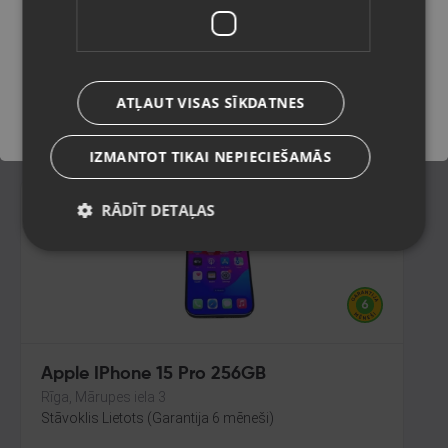
Rīga, Dižozolu iela 11
Stāvoklis Lietots (Garantija 6 mēneši)
Saglabāt
270.00
€
ATĻAUT VISAS SĪKDATNES
No
12.27
€
/mēn.
IZMANTOT TIKAI NEPIECIEŠAMĀS
RĀDĪT DETAĻAS
Apple IPhone 15 Pro 256GB
Rīga, Mārupes iela 3
Stāvoklis Lietots (Garantija 6 mēneši)