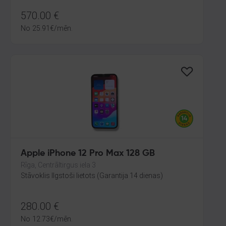
570.00
€
No
25.91
€
/mēn.
Apple iPhone 12 Pro Max 128 GB
Rīga, Centrāltirgus iela 3
Stāvoklis Ilgstoši lietots (Garantija 14 dienas)
280.00
€
No
12.73
€
/mēn.