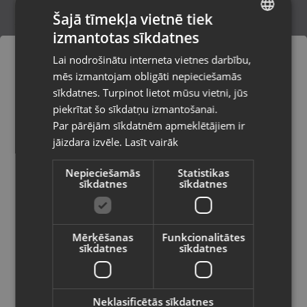
Šajā tīmekļa vietnē tiek
izmantotas sīkdatnes
LATVIAN
Apple IPhone 15 128 GB
Lai nodrošinātu interneta vietnes darbību,
Liepāja, P. Brieža iela 14
RUSSIAN
mēs izmantojam obligāti nepieciešamās
Stāvoklis Lietots (Garantija 6 mēneši)
LITHUANIAN
sīkdatnes. Turpinot lietot mūsu vietni, jūs
Pasūtījumi tiks piegādāti uz
piekrītat šo sīkdatņu izmantošanai.
izvēlēto valsti
450.00
€
Par pārējām sīkdatnēm apmeklētājiem ir
No
20.46
€
/mēn.
jāizdara izvēle.
Lasīt vairāk
Vietnes saturs būs attēlots izvēlētajā
valodā
Nepieciešamās
Statistikas
sīkdatnes
sīkdatnes
Valsts
Mērķēšanas
Funkcionalitātes
sīkdatnes
sīkdatnes
Valoda
Latviešu / Latvian
Neklasificētās sīkdatnes
Apple IPhone 14 128GB