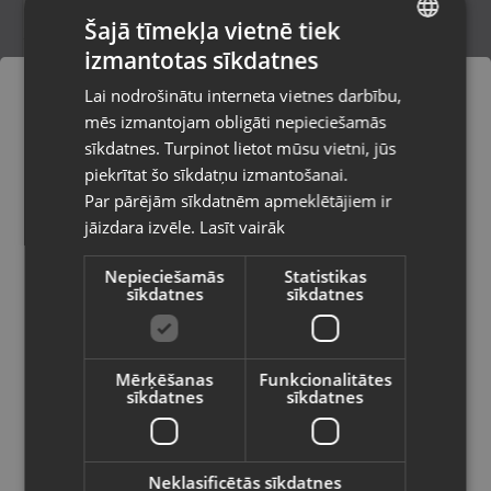
Šajā tīmekļa vietnē tiek
izmantotas sīkdatnes
LATVIAN
Okko S1M-KZ31-230
Lai nodrošinātu interneta vietnes darbību,
Liepāja, Krūmu iela 32
RUSSIAN
mēs izmantojam obligāti nepieciešamās
Stāvoklis Lietots (Garantija 6 mēneši)
LITHUANIAN
sīkdatnes. Turpinot lietot mūsu vietni, jūs
Pasūtījumi tiks piegādāti uz
piekrītat šo sīkdatņu izmantošanai.
izvēlēto valsti
Par pārējām sīkdatnēm apmeklētājiem ir
45.00
€
jāizdara izvēle.
Lasīt vairāk
Vietnes saturs būs attēlots izvēlētajā
valodā
Nepieciešamās
Statistikas
sīkdatnes
sīkdatnes
Valsts
Mērķēšanas
Funkcionalitātes
sīkdatnes
sīkdatnes
Valoda
Latviešu / Latvian
Neklasificētās sīkdatnes
Flex WS