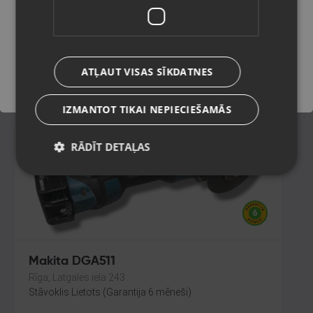
Preiļi, Daugavpils iela 2
Stāvoklis Ilgstoši lietots (Garantija 14 dienas)
Saglabāt
475.00
€
ATĻAUT VISAS SĪKDATNES
No
21.59
€
/mēn.
IZMANTOT TIKAI NEPIECIEŠAMĀS
RĀDĪT DETAĻAS
Makita DGA511
Rīga, Latgales iela 243
Stāvoklis Lietots (Garantija 6 mēneši)