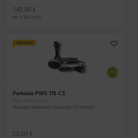
140.00
€
No
6.36
€
/mēn.
Jaunums!
Parkside PWS 115 C3
Rīga, Prūšu iela 21
Stāvoklis Mazlietots (Garantija 12 mēneši)
25.00
€