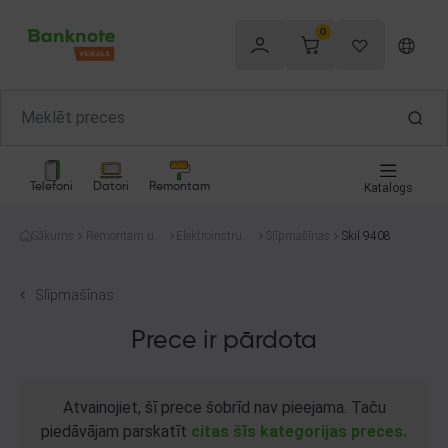
0
Telefoni
Datori
Remontam
Katalogs
Sākums
Remontam un
Elektroinstrum
Slīpmašīnas
Skil 9408
celtniecībai
enti
Slīpmašīnas
Prece ir pārdota
Atvainojiet, šī prece šobrīd nav pieejama. Taču
piedāvājam parskatīt
citas šīs kategorijas preces.