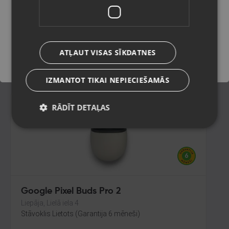
Cēsis,Raunas iela 13
Stāvoklis Ilgstoši lietots (Garantija 14 dienas)
Saglabāt
ATĻAUT VISAS SĪKDATNES
45.00
€
IZMANTOT TIKAI NEPIECIEŠAMĀS
RĀDĪT DETAĻAS
Google Pixel Buds Pro 2
Liepāja, Lielā iela 4
Stāvoklis Lietots (Garantija 6 mēneši)