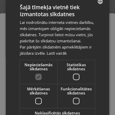
Šajā tīmekļa vietnē tiek
izmantotas sīkdatnes
LATVIAN
Bang Olufsen Beoplay H95
Lai nodrošinātu interneta vietnes darbību,
Rīga, Merķeļa iela 7
RUSSIAN
mēs izmantojam obligāti nepieciešamās
Stāvoklis Lietots (Garantija 6 mēneši)
LITHUANIAN
sīkdatnes. Turpinot lietot mūsu vietni, jūs
Pasūtījumi tiks piegādāti uz
piekrītat šo sīkdatņu izmantošanai.
izvēlēto valsti
440.00
€
Par pārējām sīkdatnēm apmeklētājiem ir
No
20.00
€
/mēn.
jāizdara izvēle.
Lasīt vairāk
Vietnes saturs būs attēlots izvēlētajā
valodā
Nepieciešamās
Statistikas
sīkdatnes
sīkdatnes
Valsts
Mērķēšanas
Funkcionalitātes
sīkdatnes
sīkdatnes
Valoda
Latviešu / Latvian
Neklasificētās sīkdatnes
Sony Playstation 5 pulse