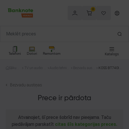
0
Telefoni
Datori
Remontam
Katalogs
Sākum
TV un audio te
Audio tehnik
Bezvadu austi
KOSS BT740IQ
s
hnika
a
ņas
Z
Bezvadu austiņas
Prece ir pārdota
Atvainojiet, šī prece šobrīd nav pieejama. Taču
piedāvājam parskatīt
citas šīs kategorijas preces.