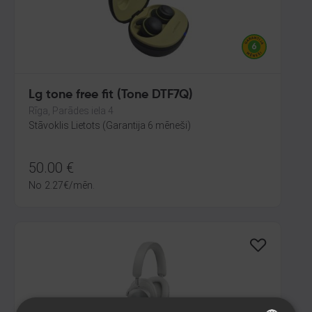
Lg tone free fit (Tone DTF7Q)
Rīga, Parādes iela 4
Stāvoklis Lietots (Garantija 6 mēneši)
50.00
€
No
2.27
€
/mēn.