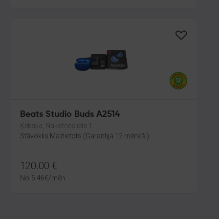
Beats Studio Buds A2514
Ķekava, Nākotnes iela 1
Stāvoklis Mazlietots (Garantija 12 mēneši)
120.00
€
No
5.46
€
/mēn.