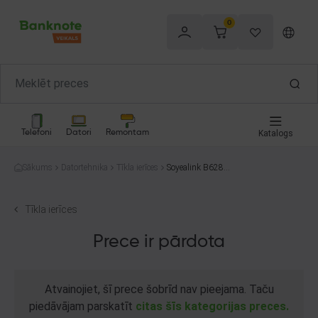
0
Telefoni
Datori
Remontam
Katalogs
Sākums
Datortehnika
Tīkla ierīces
Soyealink B628-3
50
Tīkla ierīces
Prece ir pārdota
Atvainojiet, šī prece šobrīd nav pieejama. Taču
piedāvājam parskatīt
citas šīs kategorijas preces.