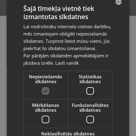
Šajā tīmekļa vietnē tiek
izmantotas sīkdatnes
LATVIAN
Huawei H158-381
Lai nodrošinātu interneta vietnes darbību,
Rīga, Dzirnavu iela 119 - 58
RUSSIAN
mēs izmantojam obligāti nepieciešamās
Stāvoklis Lietots (Garantija 6 mēneši)
LITHUANIAN
sīkdatnes. Turpinot lietot mūsu vietni, jūs
Pasūtījumi tiks piegādāti uz
piekrītat šo sīkdatņu izmantošanai.
izvēlēto valsti
75.00
€
Par pārējām sīkdatnēm apmeklētājiem ir
No
3.41
€
/mēn.
jāizdara izvēle.
Lasīt vairāk
Vietnes saturs būs attēlots izvēlētajā
valodā
Nepieciešamās
Statistikas
sīkdatnes
sīkdatnes
Valsts
Mērķēšanas
Funkcionalitātes
sīkdatnes
sīkdatnes
Valoda
Latviešu / Latvian
Neklasificētās sīkdatnes
Level One FSW-0808TX