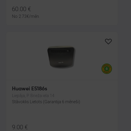
60.00
€
No
2.73
€
/mēn.
Huawei E5186s
Liepāja, P. Brieža iela 14
Stāvoklis Lietots (Garantija 6 mēneši)
9.00
€