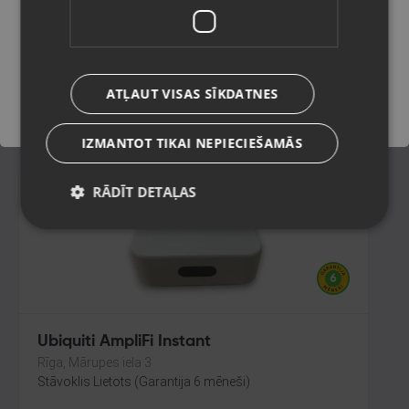
Rīga, Biķernieku iela 45
Stāvoklis Mazlietots (Garantija 12 mēneši)
Saglabāt
ATĻAUT VISAS SĪKDATNES
15.00
€
IZMANTOT TIKAI NEPIECIEŠAMĀS
RĀDĪT DETAĻAS
Ubiquiti AmpliFi Instant
Rīga, Mārupes iela 3
Stāvoklis Lietots (Garantija 6 mēneši)