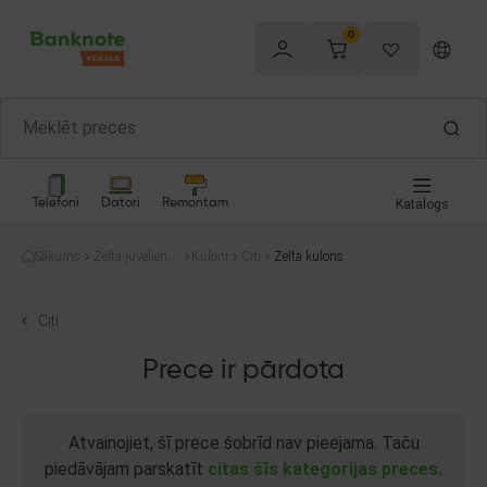
0
Telefoni
Datori
Remontam
Katalogs
Sākums
Zelta juvelierizs
Kuloni
Citi
Zelta kulons
trādājumi
Citi
Prece ir pārdota
Atvainojiet, šī prece šobrīd nav pieejama. Taču
piedāvājam parskatīt
citas šīs kategorijas preces.