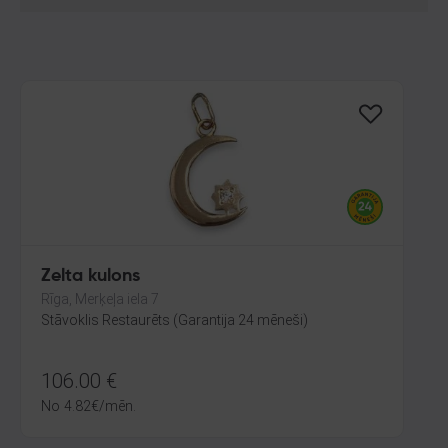
Zelta kulons
Rīga, Merķeļa iela 7
Stāvoklis Restaurēts (Garantija 24 mēneši)
106.00
€
No
4.82
€
/mēn.