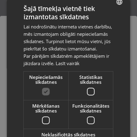
Šajā tīmekļa vietnē tiek
izmantotas sīkdatnes
LATVIAN
Zelta kulons
Lai nodrošinātu interneta vietnes darbību,
Rīga, Latgales iela 250 k-3
RUSSIAN
mēs izmantojam obligāti nepieciešamās
Stāvoklis Restaurēts (Garantija 24 mēneši)
LITHUANIAN
sīkdatnes. Turpinot lietot mūsu vietni, jūs
Pasūtījumi tiks piegādāti uz
piekrītat šo sīkdatņu izmantošanai.
izvēlēto valsti
244.00
€
Par pārējām sīkdatnēm apmeklētājiem ir
No
11.09
€
/mēn.
jāizdara izvēle.
Lasīt vairāk
Vietnes saturs būs attēlots izvēlētajā
valodā
Nepieciešamās
Statistikas
sīkdatnes
sīkdatnes
Valsts
Mērķēšanas
Funkcionalitātes
sīkdatnes
sīkdatnes
Valoda
Latviešu / Latvian
Neklasificētās sīkdatnes
Zelta kulons