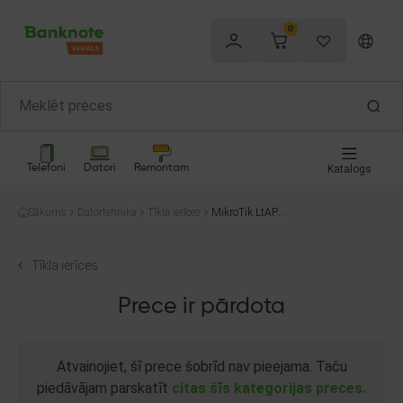
0
Telefoni
Datori
Remontam
Katalogs
Sākums
Datortehnika
Tīkla ierīces
MikroTik LtAPmi
ni R11E-lte-US
Tīkla ierīces
Prece ir pārdota
Atvainojiet, šī prece šobrīd nav pieejama. Taču
piedāvājam parskatīt
citas šīs kategorijas preces.