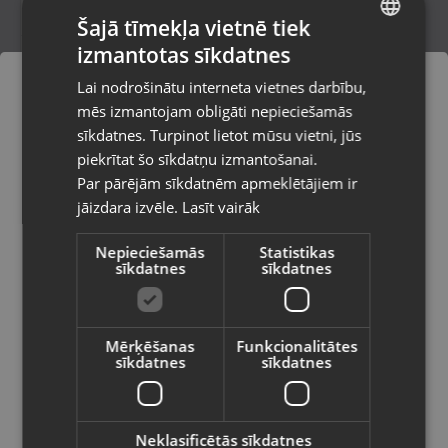
Šajā tīmekļa vietnē tiek
izmantotas sīkdatnes
LATVIAN
Huawei B628-350
Lai nodrošinātu interneta vietnes darbību,
Rīga, Latgales iela 250 k-3
RUSSIAN
mēs izmantojam obligāti nepieciešamās
Stāvoklis Mazlietots (Garantija 12 mēneši)
LITHUANIAN
sīkdatnes. Turpinot lietot mūsu vietni, jūs
Pasūtījumi tiks piegādāti uz
piekrītat šo sīkdatņu izmantošanai.
izvēlēto valsti
Par pārējām sīkdatnēm apmeklētājiem ir
45.00
€
jāizdara izvēle.
Lasīt vairāk
Vietnes saturs būs attēlots izvēlētajā
valodā
Nepieciešamās
Statistikas
sīkdatnes
sīkdatnes
Valsts
Mērķēšanas
Funkcionalitātes
sīkdatnes
sīkdatnes
Valoda
Latviešu / Latvian
Neklasificētās sīkdatnes
Huawei B315s-22