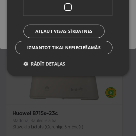
Cēsis,Raunas iela 13
Stāvoklis Lietots (Garantija 6 mēneši)
Saglabāt
ATĻAUT VISAS SĪKDATNES
15.00
€
IZMANTOT TIKAI NEPIECIEŠAMĀS
RĀDĪT DETAĻAS
Huawei B715s-23c
Madona, Saules iela 6a
Stāvoklis Lietots (Garantija 6 mēneši)