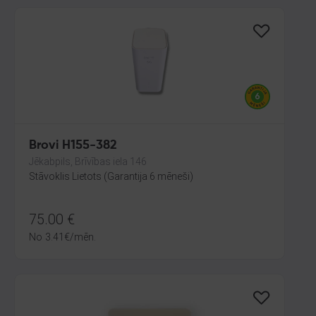
Brovi H155-382
Jēkabpils, Brīvības iela 146
Stāvoklis Lietots (Garantija 6 mēneši)
75.00
€
No
3.41
€
/mēn.