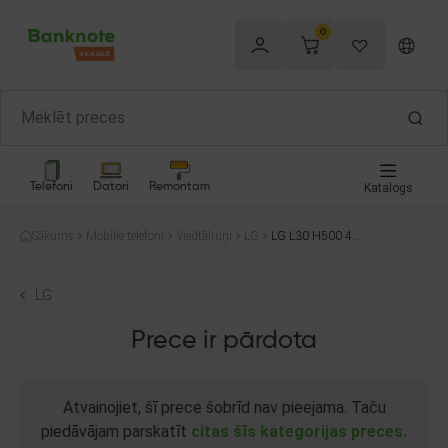
0
Telefoni
Datori
Remontam
Katalogs
Sākums
Mobilie telefoni
Viedtālruņi
LG
LG L30 H500 4G
B
LG
Prece ir pārdota
Atvainojiet, šī prece šobrīd nav pieejama. Taču
piedāvājam parskatīt
citas šīs kategorijas preces.