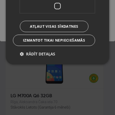
Rīga, Saharova iela 13-3
Stāvoklis Lietots (Garantija 6 mēneši)
Saglabāt
ATĻAUT VISAS SĪKDATNES
45.00
€
IZMANTOT TIKAI NEPIECIEŠAMĀS
RĀDĪT DETAĻAS
LG M700A Q6 32GB
Rīga, Aleksandra Čaka iela 70
Stāvoklis Lietots (Garantija 6 mēneši)