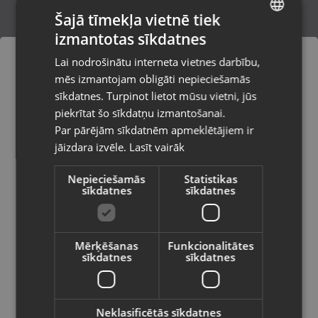
Šajā tīmekļa vietnē tiek
izmantotas sīkdatnes
LATVIAN
LG K22
Lai nodrošinātu interneta vietnes darbību,
Rīga, Tilta iela 12
RUSSIAN
mēs izmantojam obligāti nepieciešamās
Stāvoklis Lietots (Garantija 6 mēneši)
LITHUANIAN
sīkdatnes. Turpinot lietot mūsu vietni, jūs
Pasūtījumi tiks piegādāti uz
piekrītat šo sīkdatņu izmantošanai.
izvēlēto valsti
Par pārējām sīkdatnēm apmeklētājiem ir
45.00
€
jāizdara izvēle.
Lasīt vairāk
Vietnes saturs būs attēlots izvēlētajā
valodā
Nepieciešamās
Statistikas
sīkdatnes
sīkdatnes
Valsts
Mērķēšanas
Funkcionalitātes
sīkdatnes
sīkdatnes
Valoda
Latviešu / Latvian
Neklasificētās sīkdatnes
LG K22 32 Gb