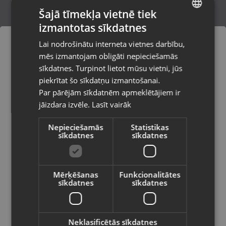
Šajā tīmekļa vietnē tiek
izmantotas sīkdatnes
LATVIAN
Sony PlayStation 3 Ghost Recon
Lai nodrošinātu interneta vietnes darbību,
Liepāja, Lielā iela 4
RUSSIAN
mēs izmantojam obligāti nepieciešamās
Stāvoklis Lietots (Garantija 6 mēneši)
LITHUANIAN
sīkdatnes. Turpinot lietot mūsu vietni, jūs
Pasūtījumi tiks piegādāti uz
piekrītat šo sīkdatņu izmantošanai.
izvēlēto valsti
Par pārējām sīkdatnēm apmeklētājiem ir
6.00
€
jāizdara izvēle.
Lasīt vairāk
Vietnes saturs būs attēlots izvēlētajā
valodā
Nepieciešamās
Statistikas
sīkdatnes
sīkdatnes
Valsts
Mērķēšanas
Funkcionalitātes
sīkdatnes
sīkdatnes
Valoda
Latviešu / Latvian
Neklasificētās sīkdatnes
PlayStation VR Space Junkies