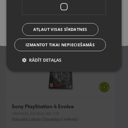
Ogre, Skolas iela 4
Stāvoklis Lietots (Garantija 6 mēneši)
Saglabāt
ATĻAUT VISAS SĪKDATNES
8.00
€
IZMANTOT TIKAI NEPIECIEŠAMĀS
RĀDĪT DETAĻAS
Sony PlayStation 4 Evolve
Jēkabpils, Brīvības iela 146
Stāvoklis Lietots (Garantija 6 mēneši)