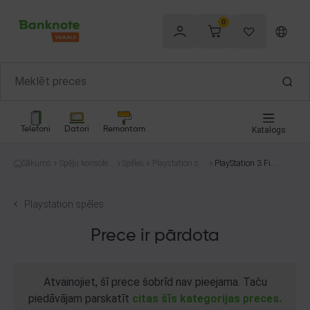
0
Telefoni
Datori
Remontam
Katalogs
Sākums
Spēļu konsoles
Spēles
Playstation spē
PlayStation 3 Fif
un spēles
les
a 11
Playstation spēles
Prece ir pārdota
Atvainojiet, šī prece šobrīd nav pieejama. Taču
piedāvājam parskatīt
citas šīs kategorijas preces.