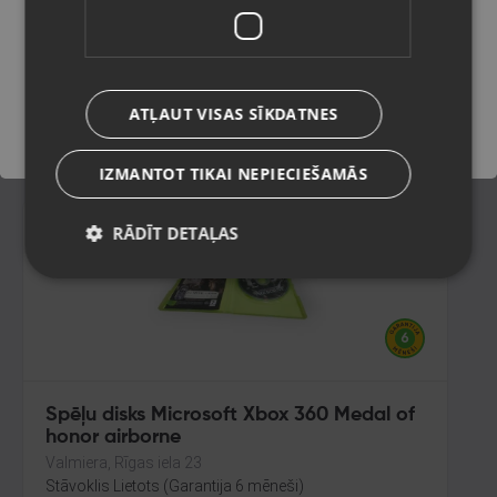
Rīga, Latgales iela 243
Stāvoklis Lietots (Garantija 6 mēneši)
Saglabāt
ATĻAUT VISAS SĪKDATNES
5.00
€
IZMANTOT TIKAI NEPIECIEŠAMĀS
RĀDĪT DETAĻAS
Spēļu disks Microsoft Xbox 360 Medal of
honor airborne
Valmiera, Rīgas iela 23
Stāvoklis Lietots (Garantija 6 mēneši)