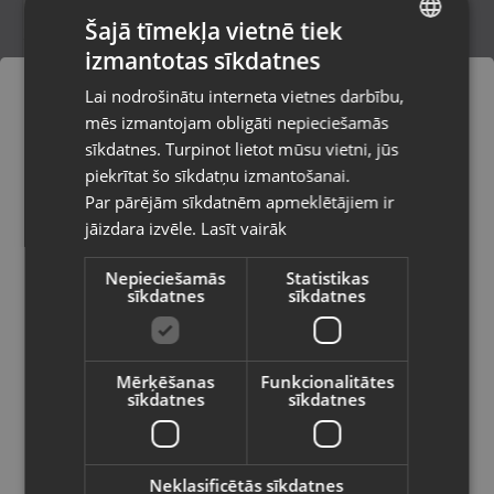
Šajā tīmekļa vietnē tiek
izmantotas sīkdatnes
LATVIAN
Xbox 360 Gears of War 2
Lai nodrošinātu interneta vietnes darbību,
Liepāja, P. Brieža iela 14
RUSSIAN
mēs izmantojam obligāti nepieciešamās
Stāvoklis Lietots (Garantija 6 mēneši)
LITHUANIAN
sīkdatnes. Turpinot lietot mūsu vietni, jūs
Pasūtījumi tiks piegādāti uz
piekrītat šo sīkdatņu izmantošanai.
izvēlēto valsti
Par pārējām sīkdatnēm apmeklētājiem ir
5.00
€
jāizdara izvēle.
Lasīt vairāk
Vietnes saturs būs attēlots izvēlētajā
valodā
Nepieciešamās
Statistikas
sīkdatnes
sīkdatnes
Valsts
Mērķēšanas
Funkcionalitātes
sīkdatnes
sīkdatnes
Valoda
Latviešu / Latvian
Neklasificētās sīkdatnes
Microsoft Xbox One Fallout 4