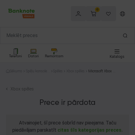
0
Telefoni
Datori
Remontam
Katalogs
Sākums
Spēļu konsoles
Spēles
Xbox spēles
Microsoft Xbox O
un spēles
ne 8 to Glory
Xbox spēles
Prece ir pārdota
Atvainojiet, šī prece šobrīd nav pieejama. Taču
piedāvājam parskatīt
citas šīs kategorijas preces.