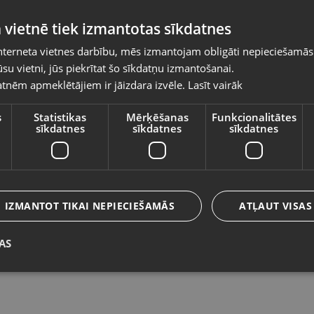
Pasūtījumi tiks piegādāti uz izvēlēto
 vietnē tiek izmantotas sīkdatnes
valsti
nterneta vietnes darbību, mēs izmantojam obligāti nepieciešamās
Vietnes saturs būs attēlots izvēlētajā valodā
su vietni, jūs piekrītat šo sīkdatņu izmantošanai.
Destiny
St
tnēm apmeklētājiem ir jāizdara izvēle.
Lasīt vairāk
Valsts
O
Rīga, Kurzemes prospekts 59a
Lie
Stāvoklis Lietots (Garantija 6 mēneši)
s
Statistikas
Mērķēšanas
Funkcionalitātes
sīkdatnes
sīkdatnes
sīkdatnes
St
Valoda
7.00
€
6
Latviešu / Latvian
IZMANTOT TIKAI NEPIECIEŠAMĀS
ATĻAUT VISAS
AS
Saglabāt