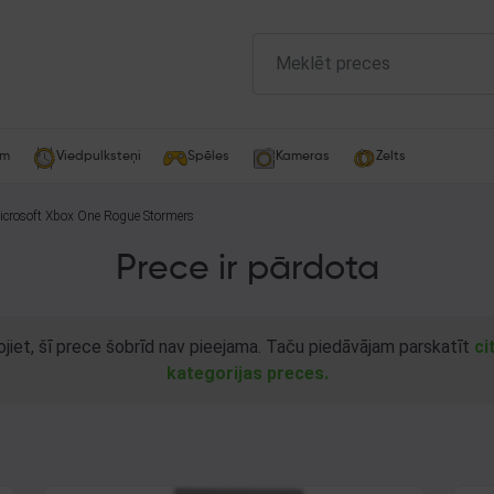
am
Viedpulksteņi
Spēles
Kameras
Zelts
Microsoft Xbox One Rogue Stormers
Prece ir pārdota
ojiet, šī prece šobrīd nav pieejama. Taču piedāvājam parskatīt
ci
kategorijas preces.