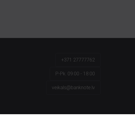
+371 27777762
P.-Pk. 09:00 - 18:00
veikals@banknote.lv
a