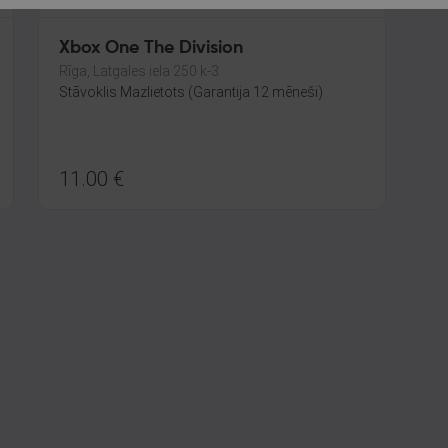
Xbox One The Division
Rīga, Latgales iela 250 k-3
Stāvoklis Mazlietots (Garantija 12 mēneši)
11.00
€