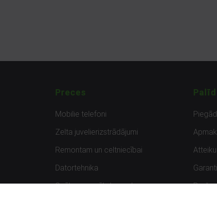
Preces
Palīd
Mobilie telefoni
Piegā
Zelta juvelierizstrādājumi
Apmak
Remontam un celtniecībai
Atteik
Datortehnika
Garanti
Spēles un spēļu konsoles
Preču 
Planšetdatori
Atsau