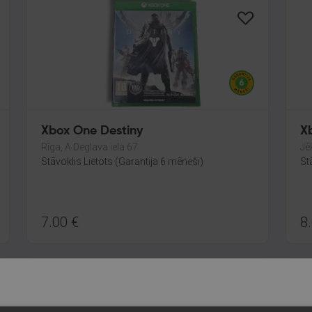
Xbox One Destiny
Xb
Rīga, A.Deglava iela 67
Jē
Stāvoklis Lietots (Garantija 6 mēneši)
St
7.00
€
8