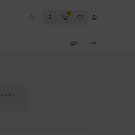
0
Visas preces
tas šīs