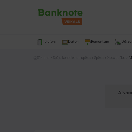
Telefoni
Datori
Remontam
Dārz
Sākums
Spēļu konsoles un spēles
Spēles
Xbox spēles
Atvain