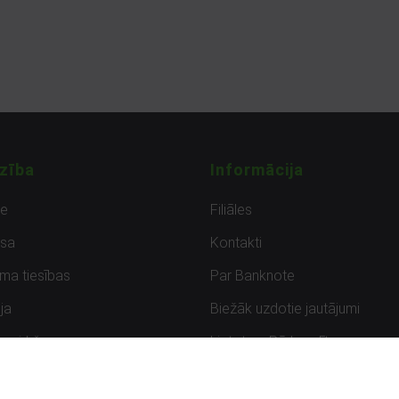
zība
Informācija
de
Filiāles
sa
Kontakti
uma tiesības
Par Banknote
ja
Biežāk uzdotie jautājumi
uzpirkšana
Lietots – Pārbaudīts
ksmes
Noteikumi un privātuma politik