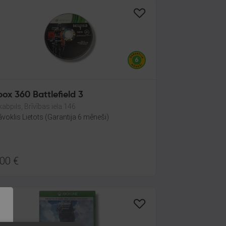
ox 360 Battlefield 3
kabpils, Brīvības iela 146
āvoklis Lietots (Garantija 6 mēneši)
.00
€