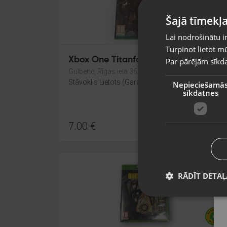
Šajā tīmekļa
Lai nodrošinātu i
Turpinot lietot mū
Xbox One Titanfall
Par pārējām sīkda
Gulbene, Rīgas iela 36A
Stāvoklis Lietots (Garantija 6 mēneši)
Nepieciešamā
sīkdatnes
7.00
€
RĀDĪT DETAĻ