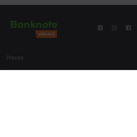
Preces
Palīdzība
Informācija
+371 27777762
P.-Pk. 09:00 - 18:00