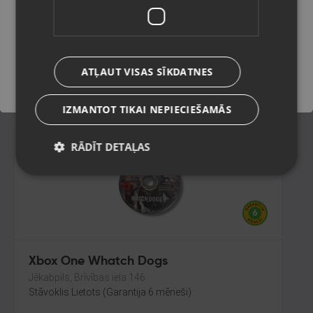
Ventspils, Lidotāju iela 24-37
Stāvoklis Lietots (Garantija 6 mēneši)
Saglabāt
ATĻAUT VISAS SĪKDATNES
6.00
€
IZMANTOT TIKAI NEPIECIEŠAMĀS
RĀDĪT DETAĻAS
Xbox One Whatch Dogs
Jēkabpils, Brīvības iela 146
Stāvoklis Lietots (Garantija 6 mēneši)