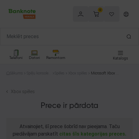
0
Telefoni
Datori
Remontam
Katalogs
Sākums
Spēļu konsoles
Spēles
Xbox spēles
Microsoft Xbox O
un spēles
ne Destiny
Xbox spēles
Prece ir pārdota
Atvainojiet, šī prece šobrīd nav pieejama. Taču
piedāvājam parskatīt
citas šīs kategorijas preces.