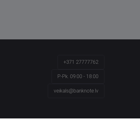
+371 27777762
P.-Pk. 09:00 - 18:00
veikals@banknote.lv
a