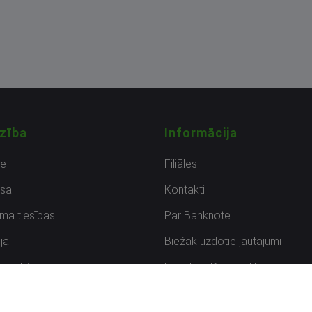
zība
Informācija
de
Filiāles
sa
Kontakti
uma tiesības
Par Banknote
ja
Biežāk uzdotie jautājumi
uzpirkšana
Lietots – Pārbaudīts
ksmes
Noteikumi un privātuma politik