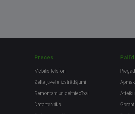
Preces
Palīd
Mobilie telefoni
Piegā
Zelta juvelierizstrādājumi
Apmak
Remontam un celtniecībai
Atteik
Datortehnika
Garanti
Spēles un spēļu konsoles
Preču 
Planšetdatori
Atsau