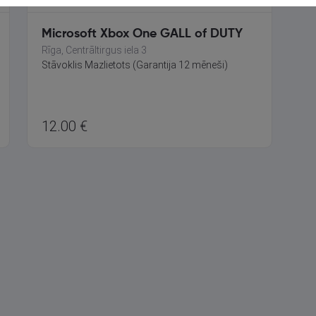
Microsoft Xbox One GALL of DUTY
Rīga, Centrāltirgus iela 3
Stāvoklis Mazlietots (Garantija 12 mēneši)
12.00
€