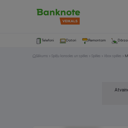
Telefoni
Datori
Remontam
Dārz
Sākums
Spēļu konsoles un spēles
Spēles
Xbox spēles
Atvain