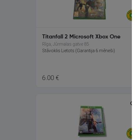
Titanfall 2 Microsoft Xbox One
Rīga, Jūrmalas gatve 85
Stāvoklis Lietots (Garantija 6 mēneši)
6.00
€