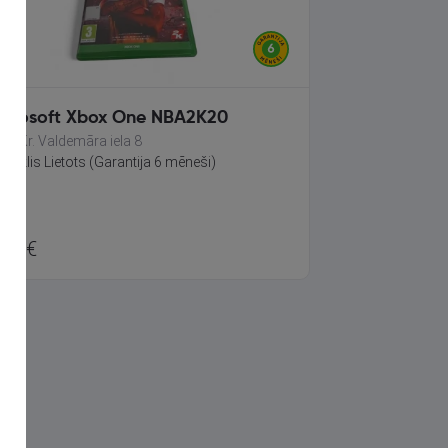
icrosoft Xbox One NBA2K20
lsi, Kr. Valdemāra iela 8
āvoklis Lietots (Garantija 6 mēneši)
.00
€