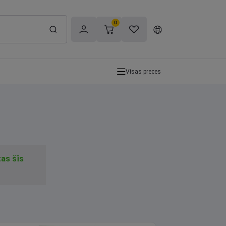
0
Visas preces
tas šīs