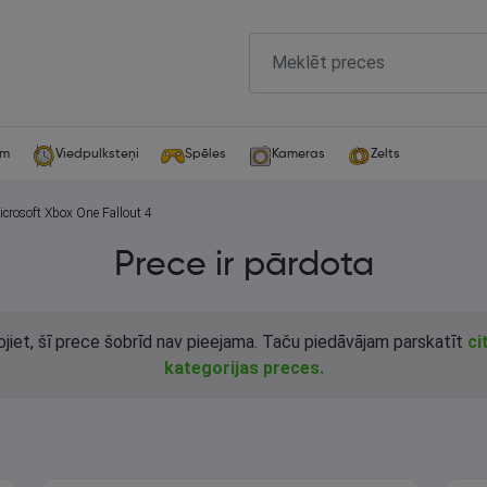
am
Viedpulksteņi
Spēles
Kameras
Zelts
Microsoft Xbox One Fallout 4
Prece ir pārdota
ojiet, šī prece šobrīd nav pieejama. Taču piedāvājam parskatīt
ci
kategorijas preces.