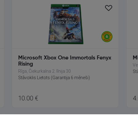
Microsoft Xbox One Immortals Fenyx
M
Rising
Ve
Rīga, Čiekurkalna 2. līnija 30
St
Stāvoklis Lietots (Garantija 6 mēneši)
10.00
€
4