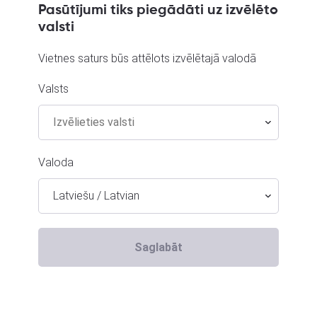
Pasūtījumi tiks piegādāti uz izvēlēto
valsti
Vietnes saturs būs attēlots izvēlētajā valodā
Xbox One Call of Duty Black Ops
M
Valsts
Jēkabpils, Brīvības iela 146
Ta
Stāvoklis Lietots (Garantija 6 mēneši)
St
Valoda
8.00
€
9
Latviešu / Latvian
Saglabāt