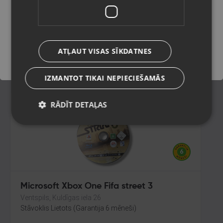
Brotherhood
Rīga, Juglas iela 45
Saglabāt
Stāvoklis Lietots (Garantija 6 mēneši)
ATĻAUT VISAS SĪKDATNES
8.00
€
IZMANTOT TIKAI NEPIECIEŠAMĀS
RĀDĪT DETAĻAS
Microsoft Xbox One Fifa street 3
Ventspils, Kuldīgas iela 26
Stāvoklis Lietots (Garantija 6 mēneši)