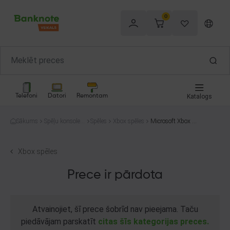
0
Telefoni
Datori
Remontam
Katalogs
Sākums
Spēļu konsoles
Spēles
Xbox spēles
Microsoft Xbox O
un spēles
ne Halo Wars 2
Xbox spēles
Prece ir pārdota
Atvainojiet, šī prece šobrīd nav pieejama. Taču
piedāvājam parskatīt
citas šīs kategorijas preces.