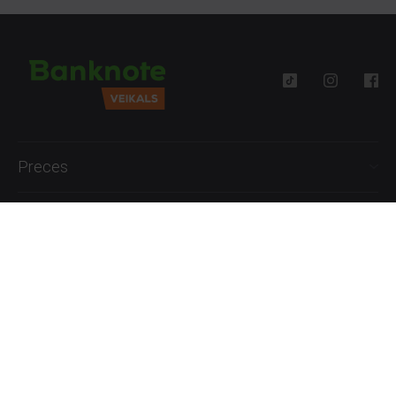
Preces
Palīdzība
Informācija
+371 27777762
P.-Pk. 09:00 - 18:00