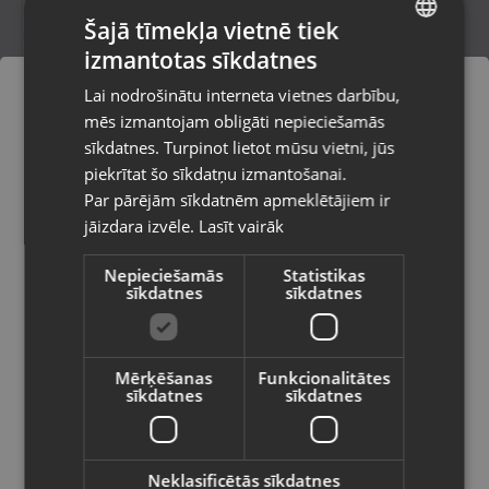
Šajā tīmekļa vietnē tiek
izmantotas sīkdatnes
LATVIAN
Microsoft Xbox One Battlefield 4
Lai nodrošinātu interneta vietnes darbību,
Rīga, Nīcgales iela 2b
RUSSIAN
mēs izmantojam obligāti nepieciešamās
Stāvoklis Mazlietots (Garantija 12 mēneši)
LITHUANIAN
sīkdatnes. Turpinot lietot mūsu vietni, jūs
Pasūtījumi tiks piegādāti uz
piekrītat šo sīkdatņu izmantošanai.
izvēlēto valsti
Par pārējām sīkdatnēm apmeklētājiem ir
10.00
€
jāizdara izvēle.
Lasīt vairāk
Vietnes saturs būs attēlots izvēlētajā
valodā
Nepieciešamās
Statistikas
sīkdatnes
sīkdatnes
Valsts
Mērķēšanas
Funkcionalitātes
sīkdatnes
sīkdatnes
Valoda
Latviešu / Latvian
Neklasificētās sīkdatnes
Microsoft Xbox 360: Assassins Creed.