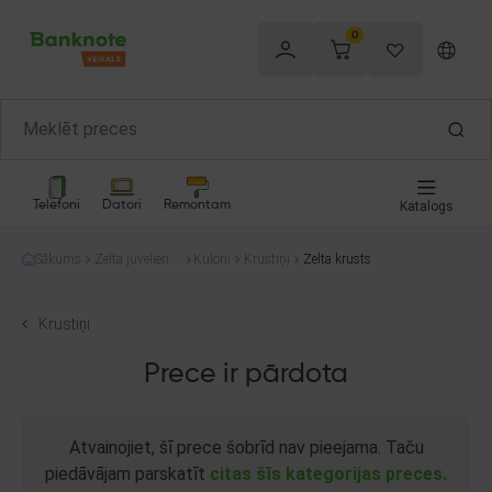
0
Telefoni
Datori
Remontam
Katalogs
Sākums
Zelta juvelierizs
Kuloni
Krustiņi
Zelta krusts
trādājumi
Krustiņi
Prece ir pārdota
Atvainojiet, šī prece šobrīd nav pieejama. Taču
piedāvājam parskatīt
citas šīs kategorijas preces.