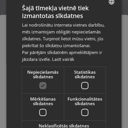
Šajā tīmekļa vietnē tiek
izmantotas sīkdatnes
LATVIAN
Zelta krusts
Lai nodrošinātu interneta vietnes darbību,
Rīga, Jūrmalas gatve 30
RUSSIAN
mēs izmantojam obligāti nepieciešamās
Stāvoklis Restaurēts (Garantija 24 mēneši)
LITHUANIAN
sīkdatnes. Turpinot lietot mūsu vietni, jūs
Pasūtījumi tiks piegādāti uz
piekrītat šo sīkdatņu izmantošanai.
izvēlēto valsti
607.00
€
Par pārējām sīkdatnēm apmeklētājiem ir
No
27.60
€
/mēn.
jāizdara izvēle.
Lasīt vairāk
Vietnes saturs būs attēlots izvēlētajā
valodā
Nepieciešamās
Statistikas
sīkdatnes
sīkdatnes
Valsts
Mērķēšanas
Funkcionalitātes
sīkdatnes
sīkdatnes
Valoda
Latviešu / Latvian
Neklasificētās sīkdatnes
Zelta krusts