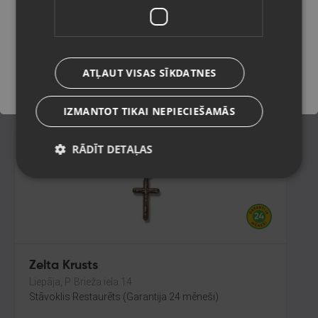
Liepāja, Lielā iela 4
Stāvoklis Restaurēts (Garantija 24 mēneši)
Saglabāt
154.00
€
ATĻAUT VISAS SĪKDATNES
No
7.00
€
/mēn.
IZMANTOT TIKAI NEPIECIEŠAMĀS
RĀDĪT DETAĻAS
Zelta Krusts
Liepāja, P. Brieža iela 14
Stāvoklis Restaurēts (Garantija 24 mēneši)