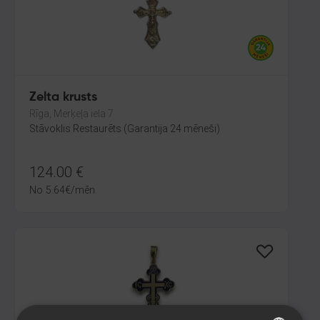
Zelta krusts
Rīga, Merķeļa iela 7
Stāvoklis Restaurēts (Garantija 24 mēneši)
124.00
€
No
5.64
€
/mēn.