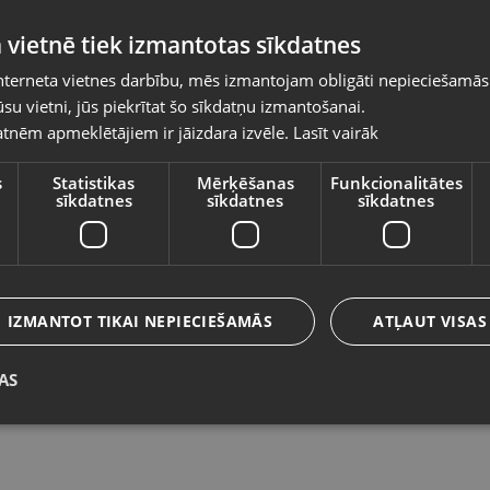
Pasūtījumi tiks piegādāti uz izvēlēto
 vietnē tiek izmantotas sīkdatnes
valsti
nterneta vietnes darbību, mēs izmantojam obligāti nepieciešamās
Vietnes saturs būs attēlots izvēlētajā valodā
su vietni, jūs piekrītat šo sīkdatņu izmantošanai.
DeWalt DCD794
S
tnēm apmeklētājiem ir jāizdara izvēle.
Lasīt vairāk
Valsts
Talsi, Kr. Valdemāra iela 8
Rī
Stāvoklis Lietots (Garantija 6 mēneši)
St
s
Statistikas
Mērķēšanas
Funkcionalitātes
sīkdatnes
sīkdatnes
sīkdatnes
165.00
€
Valoda
4
No
7.50
€
/mēn.
Latviešu / Latvian
IZMANTOT TIKAI NEPIECIEŠAMĀS
ATĻAUT VISAS
AS
Saglabāt