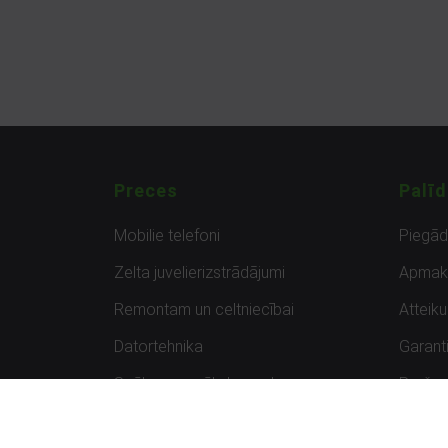
Preces
Palīd
Mobilie telefoni
Piegā
Zelta juvelierizstrādājumi
Apmak
Remontam un celtniecībai
Atteik
Datortehnika
Garanti
Spēles un spēļu konsoles
Preču 
Planšetdatori
Atsau