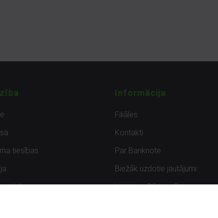
zība
Informācija
de
Filiāles
sa
Kontakti
uma tiesības
Par Banknote
ja
Biežāk uzdotie jautājumi
uzpirkšana
Lietots – Pārbaudīts
ksmes
Noteikumi un privātuma politik