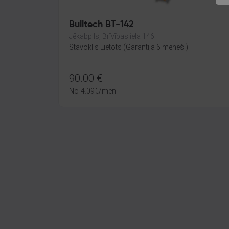
Bulltech BT-142
Jēkabpils, Brīvības iela 146
Stāvoklis Lietots (Garantija 6 mēneši)
90.00
€
No
4.09
€
/mēn.