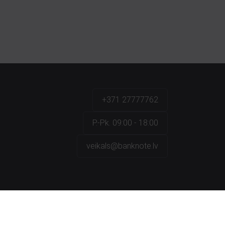
+371 27777762
P.-Pk. 09:00 - 18:00
veikals@banknote.lv
a