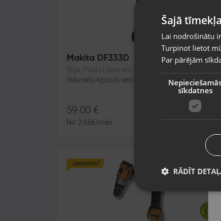
Šajā tīmekļa
Lai nodrošinātu i
Turpinot lietot mū
Makita DF333D
Par pārējām sīkda
Rīga, Paula Lejiņa iela 2
Stāvoklis Ilgstoši lietots (Garantija 14 dienas)
Nepieciešamā
sīkdatnes
59.00
€
No
2.68
€
/mēn.
Jaunums!
RĀDĪT DETAĻ