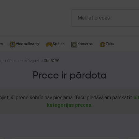
am
Viedpulksteņi
Spēles
Kameras
Zelts
bjmašīnas un skrūvgrieži
Skil 6290
Prece ir pārdota
ojiet, šī prece šobrīd nav pieejama. Taču piedāvājam parskatīt
ci
kategorijas preces.