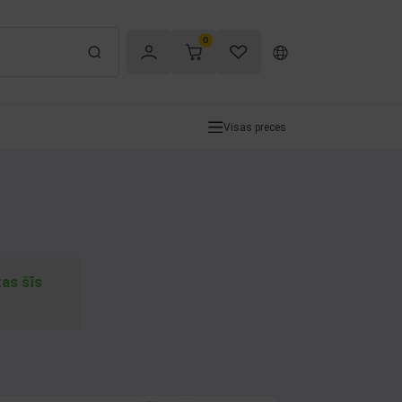
0
Visas preces
tas šīs