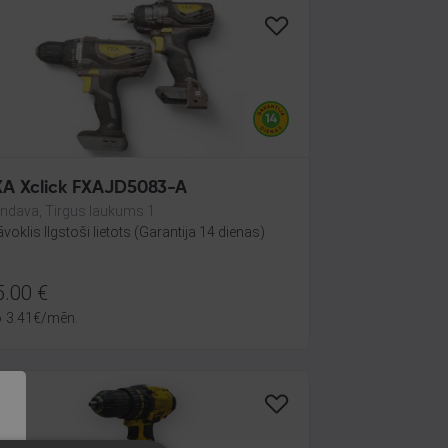
XA Xclick FXAJD5083-A
ndava, Tirgus laukums 1
āvoklis Ilgstoši lietots (Garantija 14 dienas)
5.00
€
o
3.41
€
/mēn.