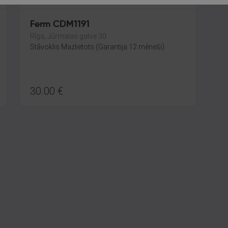
Ferm CDM1191
Rīga, Jūrmalas gatve 30
Stāvoklis Mazlietots (Garantija 12 mēneši)
30.00
€