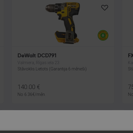
DeWalt DCD791
F
Valmiera, Rīgas iela 23
Ka
Stāvoklis Lietots (Garantija 6 mēneši)
St
140.00
€
7
No
6.36
€
/mēn.
N