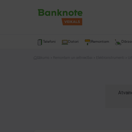
Telefoni
Datori
Remontam
Dārz
Sākums
Remontam un celtniecībai
Elektroinstrumenti
Ur
Atvain