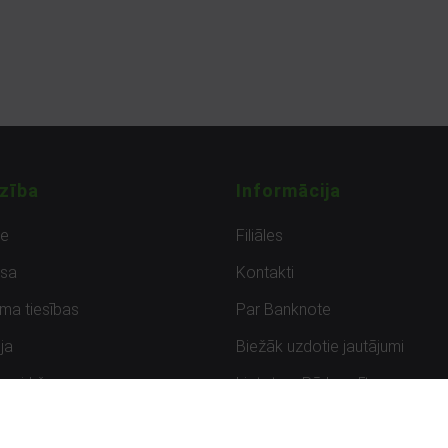
zība
Informācija
de
Filiāles
sa
Kontakti
uma tiesības
Par Banknote
ja
Biežāk uzdotie jautājumi
uzpirkšana
Lietots – Pārbaudīts
ksmes
Noteikumi un privātuma politik