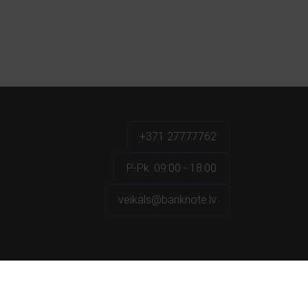
+371 27777762
P.-Pk. 09:00 - 18:00
veikals@banknote.lv
a