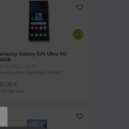
amsung Galaxy S24 Ultra 5G
56GB
lmiera, Rīgas iela 23
āvoklis Lietots (Garantija 6 mēneši)
00.00
€
o
27.28
€
/mēn.