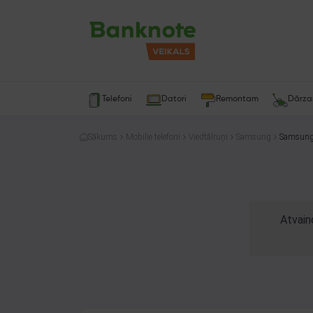
Telefoni
Datori
Remontam
Dārz
Sākums
Mobilie telefoni
Viedtālruņi
Samsung
Samsung
Atvain