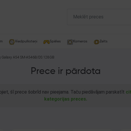
am
Viedpulksteņi
Spēles
Kameras
Zelts
 Galaxy A54 SM-A546B/DS 128GB
Prece ir pārdota
ojiet, šī prece šobrīd nav pieejama. Taču piedāvājam parskatīt
ci
kategorijas preces.