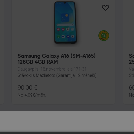
Samsung Galaxy A16 (SM-A165)
S
128GB 4GB RAM
2
Daugavpils, 18.novembra iela 171-31
Va
Stāvoklis Mazlietots (Garantija 12 mēneši)
St
90.00
€
6
No
4.09
€
/mēn.
N