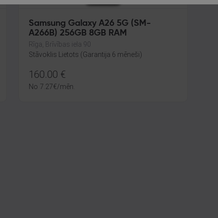
Samsung Galaxy A26 5G (SM-
A266B) 256GB 8GB RAM
Rīga, Brīvības iela 90
Stāvoklis Lietots (Garantija 6 mēneši)
160.00
€
No
7.27
€
/mēn.