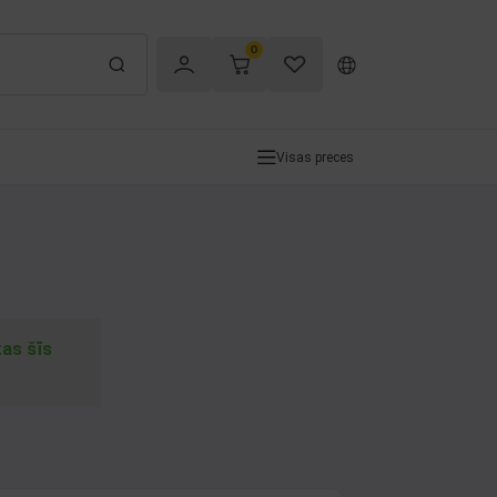
0
Visas preces
tas šīs