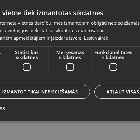
Pasūtījumi tiks piegādāti uz izvēlēto
 vietnē tiek izmantotas sīkdatnes
valsti
nterneta vietnes darbību, mēs izmantojam obligāti nepieciešamās
Vietnes saturs būs attēlots izvēlētajā valodā
su vietni, jūs piekrītat šo sīkdatņu izmantošanai.
Samsung Galaxy J3 2017 Duos
M
tnēm apmeklētājiem ir jāizdara izvēle.
Lasīt vairāk
Valsts
(J330F/DS)
F
Olaine, Zemgales iela 37
Rī
s
Statistikas
Mērķēšanas
Funkcionalitātes
sīkdatnes
sīkdatnes
sīkdatnes
Stāvoklis Lietots (Garantija 6 mēneši)
St
9
Valoda
30.00
€
N
Latviešu / Latvian
IZMANTOT TIKAI NEPIECIEŠAMĀS
ATĻAUT VISAS
AS
Saglabāt