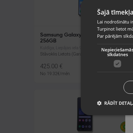
Šajā tīmekļa
Lai nodrošinātu i
Turpinot lietot mū
Samsung Galaxy S25 FE (S731B/DS)
Par pārējām sīkda
256GB
Kuldīga, Liepājas iela 9
Nepieciešamā
sīkdatnes
Stāvoklis Lietots (Garantija 6 mēneši)
425.00
€
No
19.32
€
/mēn.
RĀDĪT DETAĻ