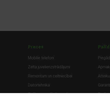
Preces
Palīd
Mobilie telefoni
Piegā
Zelta juvelierizstrādājumi
Apmak
Remontam un celtniecībai
Atteik
Datortehnika
Garanti
Spēles un spēļu konsoles
Preču 
Planšetdatori
Atsau