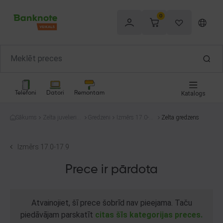
0
Telefoni
Datori
Remontam
Katalogs
Sākums
Zelta juvelierizs
Gredzeni
Izmērs 17.0-1
Zelta gredzens
trādājumi
7.9
Izmērs 17.0-17.9
Prece ir pārdota
Atvainojiet, šī prece šobrīd nav pieejama. Taču
piedāvājam parskatīt
citas šīs kategorijas preces.