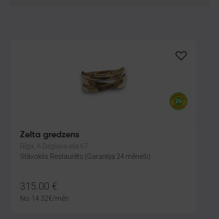
Zelta gredzens
Rīga, A.Deglava iela 67
Stāvoklis Restaurēts (Garantija 24 mēneši)
315.00
€
No
14.32
€
/mēn.