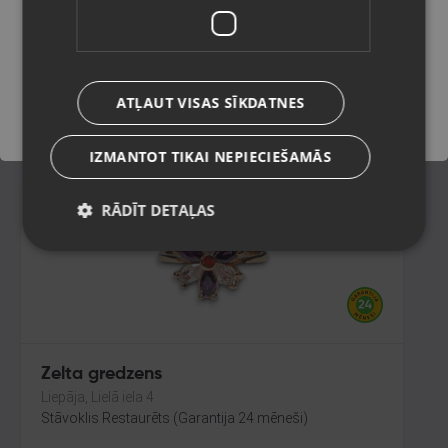
Rīga, Audēju iela 6
Stāvoklis Restaurēts (Garantija 24 mēneši)
Saglabāt
ATĻAUT VISAS SĪKDATNES
9500.00
€
IZMANTOT TIKAI NEPIECIEŠAMĀS
RĀDĪT DETAĻAS
Zelta gredzens
Liepāja, Lielā iela 4
Stāvoklis Restaurēts (Garantija 24 mēneši)