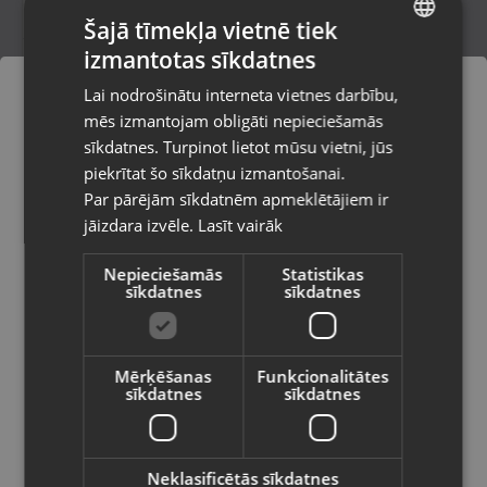
Šajā tīmekļa vietnē tiek
izmantotas sīkdatnes
LATVIAN
Zelta gredzens
Lai nodrošinātu interneta vietnes darbību,
Kuldīga, Liepājas iela 9
RUSSIAN
mēs izmantojam obligāti nepieciešamās
Stāvoklis Restaurēts (Garantija 24 mēneši)
LITHUANIAN
sīkdatnes. Turpinot lietot mūsu vietni, jūs
Pasūtījumi tiks piegādāti uz
piekrītat šo sīkdatņu izmantošanai.
izvēlēto valsti
236.00
€
Par pārējām sīkdatnēm apmeklētājiem ir
No
10.73
€
/mēn.
jāizdara izvēle.
Lasīt vairāk
Vietnes saturs būs attēlots izvēlētajā
valodā
Nepieciešamās
Statistikas
sīkdatnes
sīkdatnes
Valsts
Mērķēšanas
Funkcionalitātes
sīkdatnes
sīkdatnes
Valoda
Latviešu / Latvian
Neklasificētās sīkdatnes
Zelta gredzens ar briljantu