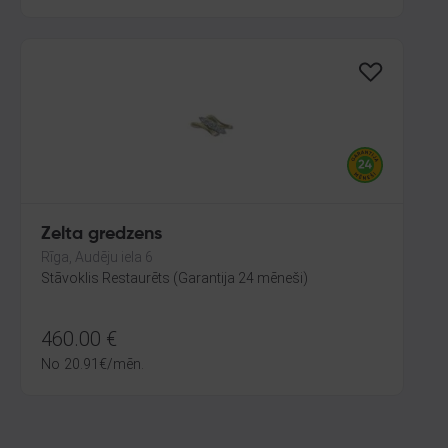
Zelta gredzens
Rīga, Audēju iela 6
Stāvoklis Restaurēts (Garantija 24 mēneši)
460.00
€
No
20.91
€
/mēn.