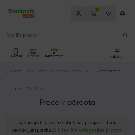
0
Telefoni
Datori
Remontam
Katalogs
Sākums
Zelta juvelierizs
Gredzeni
Izmērs 19.0-1
Zelta gredzens
trādājumi
9.9
Izmērs 19.0-19.9
Prece ir pārdota
Atvainojiet, šī prece šobrīd nav pieejama. Taču
piedāvājam parskatīt
citas šīs kategorijas preces.