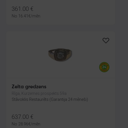
361.00
€
No
16.41
€
/mēn.
Zelta gredzens
Rīga, Kurzemes prospekts 59a
Stāvoklis Restaurēts (Garantija 24 mēneši)
637.00
€
No
28.96
€
/mēn.