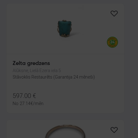
Zelta gredzens
Alūksne, Lielā Ezera iela 5
Stāvoklis Restaurēts (Garantija 24 mēneši)
597.00
€
No
27.14
€
/mēn.