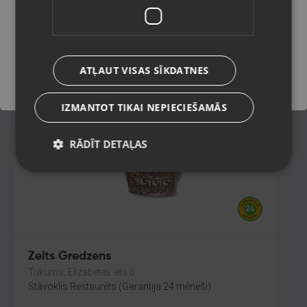
Daugavpils, Aveņu iela 26
Stāvoklis Restaurēts (Garantija 24 mēneši)
Saglabāt
281.00
€
ATĻAUT VISAS SĪKDATNES
No
12.78
€
/mēn.
IZMANTOT TIKAI NEPIECIEŠAMĀS
RĀDĪT DETAĻAS
Zelts Gredzens
Tukums, Elizabetes iela 6
Stāvoklis Restaurēts (Garantija 24 mēneši)