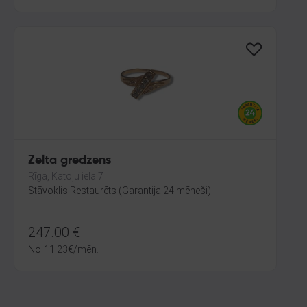
Zelta gredzens
Rīga, Katoļu iela 7
Stāvoklis Restaurēts (Garantija 24 mēneši)
247.00
€
No
11.23
€
/mēn.