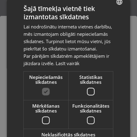
Šajā tīmekļa vietnē tiek
izmantotas sīkdatnes
LATVIAN
Zelta gredzens
Lai nodrošinātu interneta vietnes darbību,
Rīga, Dižozolu iela 11
RUSSIAN
mēs izmantojam obligāti nepieciešamās
Stāvoklis Restaurēts (Garantija 24 mēneši)
LITHUANIAN
sīkdatnes. Turpinot lietot mūsu vietni, jūs
Pasūtījumi tiks piegādāti uz
piekrītat šo sīkdatņu izmantošanai.
izvēlēto valsti
297.00
€
Par pārējām sīkdatnēm apmeklētājiem ir
No
13.50
€
/mēn.
jāizdara izvēle.
Lasīt vairāk
Vietnes saturs būs attēlots izvēlētajā
valodā
Nepieciešamās
Statistikas
sīkdatnes
sīkdatnes
Valsts
Mērķēšanas
Funkcionalitātes
sīkdatnes
sīkdatnes
Valoda
Latviešu / Latvian
Neklasificētās sīkdatnes
Zelta gredzens