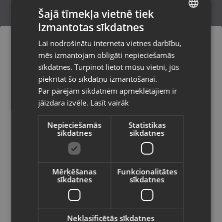
Šajā tīmekļa vietnē tiek
izmantotas sīkdatnes
LATVIAN
Matteo
Lai nodrošinātu interneta vietnes darbību,
Daugavpils, Saules iela 55
RUSSIAN
mēs izmantojam obligāti nepieciešamās
Stāvoklis Jauns (Garantija 24 mēneši)
LITHUANIAN
sīkdatnes. Turpinot lietot mūsu vietni, jūs
Pasūtījumi tiks piegādāti uz
piekrītat šo sīkdatņu izmantošanai.
izvēlēto valsti
Par pārējām sīkdatnēm apmeklētājiem ir
16.00
€
jāizdara izvēle.
Lasīt vairāk
Vietnes saturs būs attēlots izvēlētajā
valodā
Nepieciešamās
Statistikas
sīkdatnes
sīkdatnes
Valsts
Mērķēšanas
Funkcionalitātes
sīkdatnes
sīkdatnes
Valoda
Latviešu / Latvian
Neklasificētās sīkdatnes
SLV SITRA S WL 1005150