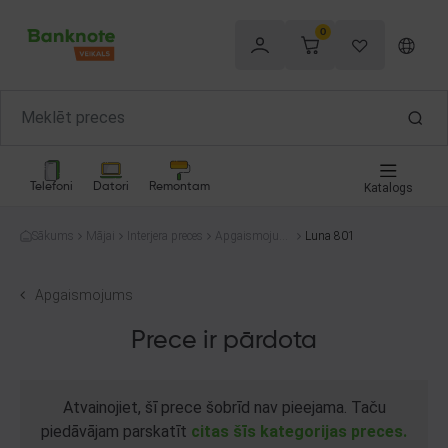
0
Telefoni
Datori
Remontam
Katalogs
Sākums
Mājai
Interjera preces
Apgaismojum
Luna 801
s
Apgaismojums
Prece ir pārdota
Atvainojiet, šī prece šobrīd nav pieejama. Taču
piedāvājam parskatīt
citas šīs kategorijas preces.