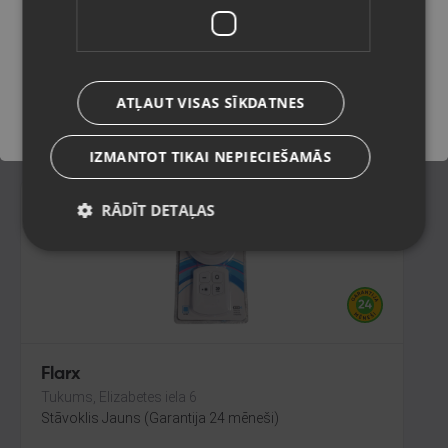
Rīga, Katoļu iela 7
Stāvoklis Jauns (Garantija 24 mēneši)
Saglabāt
ATĻAUT VISAS SĪKDATNES
22.00
€
IZMANTOT TIKAI NEPIECIEŠAMĀS
RĀDĪT DETAĻAS
Flarx
Tukums, Elizabetes iela 6
Stāvoklis Jauns (Garantija 24 mēneši)