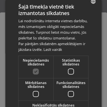
Šajā tīmekļa vietnē tiek
izmantotas sīkdatnes
LATVIAN
ABB 2CSM229921R1341
Lai nodrošinātu interneta vietnes darbību,
Liepāja, Lielā iela 4
RUSSIAN
mēs izmantojam obligāti nepieciešamās
Stāvoklis Jauns (Garantija 24 mēneši)
LITHUANIAN
sīkdatnes. Turpinot lietot mūsu vietni, jūs
Pasūtījumi tiks piegādāti uz
piekrītat šo sīkdatņu izmantošanai.
izvēlēto valsti
Par pārējām sīkdatnēm apmeklētājiem ir
33.00
€
jāizdara izvēle.
Lasīt vairāk
Vietnes saturs būs attēlots izvēlētajā
valodā
Nepieciešamās
Statistikas
sīkdatnes
sīkdatnes
Valsts
Mērķēšanas
Funkcionalitātes
sīkdatnes
sīkdatnes
Valoda
Latviešu / Latvian
Neklasificētās sīkdatnes
LED 20443