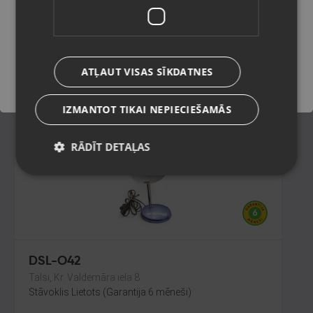
Rīga, Jūrmalas gatve 30
Stāvoklis Lietots (Garantija 6 mēneši)
Saglabāt
ATĻAUT VISAS SĪKDATNES
12.00
€
IZMANTOT TIKAI NEPIECIEŠAMĀS
RĀDĪT DETAĻAS
DSL-O42
Talsi, Kr. Valdemāra iela 8
Stāvoklis Lietots (Garantija 6 mēneši)