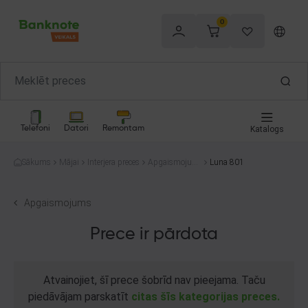
0
Telefoni
Datori
Remontam
Katalogs
Sākums
Mājai
Interjera preces
Apgaismojum
Luna 801
s
Apgaismojums
Prece ir pārdota
Atvainojiet, šī prece šobrīd nav pieejama. Taču
piedāvājam parskatīt
citas šīs kategorijas preces.