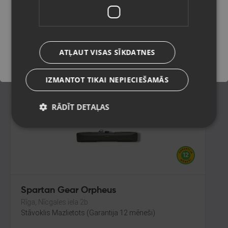
Rīga, Pērnavas iela 55-4/5
Stāvoklis Mazlietots (Garantija 12 mēneši)
Saglabāt
120.00
€
ATĻAUT VISAS SĪKDATNES
No
5.46
€
/mēn.
IZMANTOT TIKAI NEPIECIEŠAMĀS
RĀDĪT DETAĻAS
Spartan Gear Orpheus
Rīga, Nīcgales iela 2b
Stāvoklis Mazlietots (Garantija 12 mēneši)