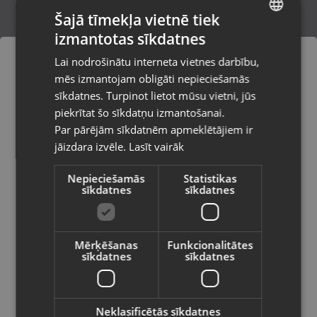
Šajā tīmekļa vietnē tiek
izmantotas sīkdatnes
LATVIAN
Exibel Wood BX 800
Lai nodrošinātu interneta vietnes darbību,
Rīga, Gobas iela 15a
RUSSIAN
mēs izmantojam obligāti nepieciešamās
Stāvoklis Lietots (Garantija 6 mēneši)
LITHUANIAN
sīkdatnes. Turpinot lietot mūsu vietni, jūs
Pasūtījumi tiks piegādāti uz
piekrītat šo sīkdatņu izmantošanai.
izvēlēto valsti
105.00
€
Par pārējām sīkdatnēm apmeklētājiem ir
No
4.77
€
/mēn.
jāizdara izvēle.
Lasīt vairāk
Vietnes saturs būs attēlots izvēlētajā
valodā
Nepieciešamās
Statistikas
sīkdatnes
sīkdatnes
Valsts
Mērķēšanas
Funkcionalitātes
sīkdatnes
sīkdatnes
Valoda
Latviešu / Latvian
Neklasificētās sīkdatnes
Harman Kardon Onyx Studio 9