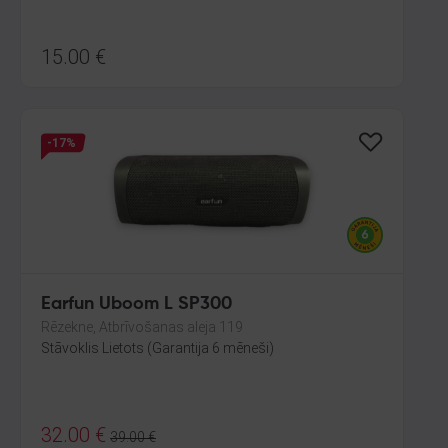
15.00
€
-17%
Earfun Uboom L SP300
Rēzekne, Atbrīvošanas aleja 119
Stāvoklis Lietots (Garantija 6 mēneši)
32.00
€
39.00
€