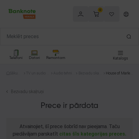
0
Telefoni
Datori
Remontam
Katalogs
Sākum
TV un audio te
Audio tehnik
Bezvadu skaļr
House of Marley
s
hnika
a
uņi
EM-JA014-SB
Bezvadu skaļruņi
Prece ir pārdota
Atvainojiet, šī prece šobrīd nav pieejama. Taču
piedāvājam parskatīt
citas šīs kategorijas preces.