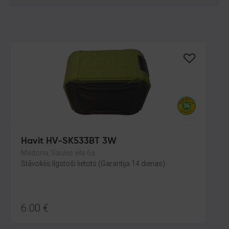
Havit HV-SK533BT 3W
Madona, Saules iela 6a
Stāvoklis Ilgstoši lietots (Garantija 14 dienas)
6.00
€