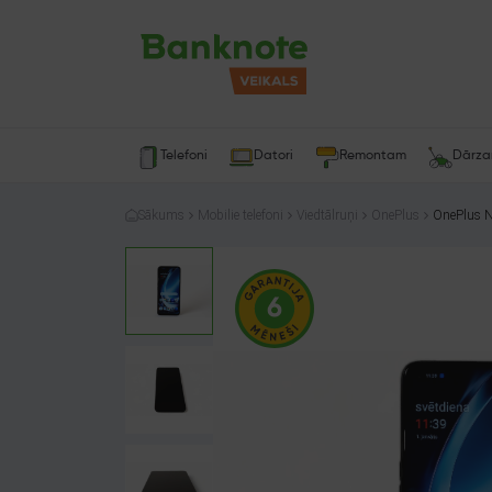
Telefoni
Datori
Remontam
Dārz
Sākums
Mobilie telefoni
Viedtālruņi
OnePlus
OnePlus 