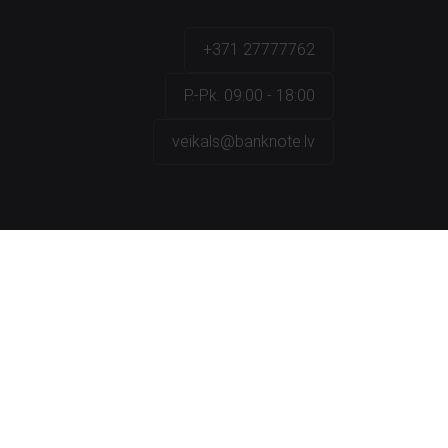
+371 27777762
P.-Pk. 09:00 - 18:00
veikals@banknote.lv
a
na