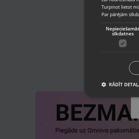
Turpinot lietot mū
Par pārējām sīkda
Nepieciešamā
sīkdatnes
RĀDĪT DETAĻ