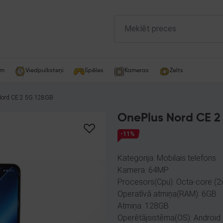
am
Viedpulksteņi
Spēles
Kameras
Zelts
Nord CE 2 5G 128GB
OnePlus Nord CE 2
-11%
Kategorija: Mobilais telefons
Kamera: 64MP
Procesors(Cpu): Octa-core (2
Operatīvā atmiņa(RAM): 6GB
Atmiņa: 128GB
Operētājsistēma(OS): Android