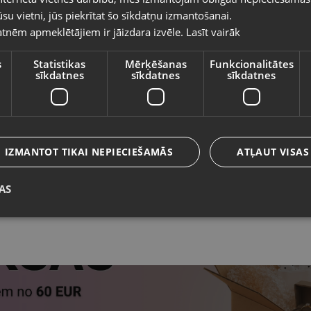
Vietnes saturs būs attēlots izvēlētajā valodā
su vietni, jūs piekrītat šo sīkdatņu izmantošanai.
Sal
Atrašanās vieta
tnēm apmeklētājiem ir jāizdara izvēle.
Lasīt vairāk
Valsts
+3
Telefona numurs:
s
Statistikas
Mērķēšanas
Funkcionalitātes
sīkdatnes
sīkdatnes
sīkdatnes
Lie
Stāvoklis
Valoda
Be
Komplektācija
Latviešu / Latvian
IZMANTOT TIKAI NEPIECIEŠAMĀS
ATĻAUT VISAS
Piegādes veidi
AS
Saglabāt