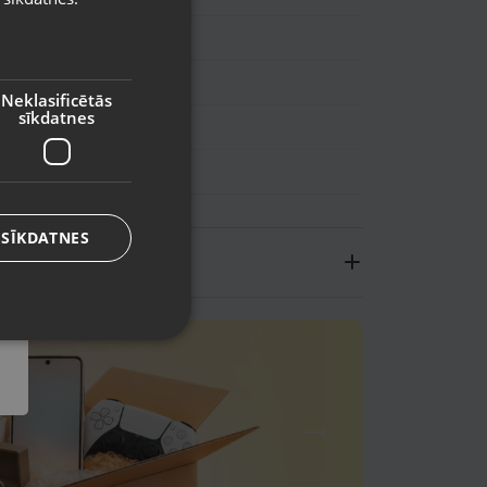
RUSSIAN
dus, Lielā iela 2
LITHUANIAN
71 25484941
Neklasificētās
sīkdatnes
tots (Garantija 6 mēneši)
z komplektācijas.
 SĪKDATNES