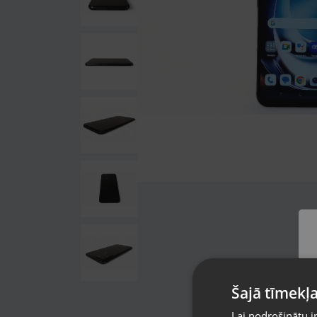
Šajā tīmekļa
Lai nodrošinātu i