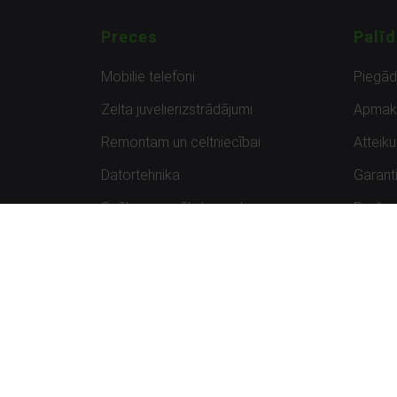
Preces
Palīd
Mobilie telefoni
Piegā
Zelta juvelierizstrādājumi
Apmak
Remontam un celtniecībai
Atteik
Datortehnika
Garanti
Spēles un spēļu konsoles
Preču 
Planšetdatori
Atsau
Sportam un atpūtai