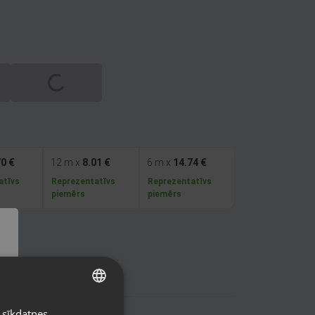
Spinning
70
€
12 m x
8.01
€
6 m x
14.74
€
atīvs
Reprezentatīvs
Reprezentatīvs
piemērs
piemērs
ePlus
0733
 sīkdatnes.
LATVIAN