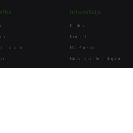
zība
Informācija
de
Filiāles
sa
Kontakti
uma tiesības
Par Banknote
ja
Biežāk uzdotie jautājumi
uzpirkšana
Lietots – Pārbaudīts
ksmes
Noteikumi un privātuma politik
Atbildīga ievainojamību ziņoša