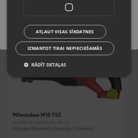
Rīga, Prūšu iela 21
Stāvoklis Lietots (Garantija 6 mēneši)
Saglabāt
100.00
€
ATĻAUT VISAS SĪKDATNES
No
4.55
€
/mēn.
IZMANTOT TIKAI NEPIECIEŠAMĀS
RĀDĪT DETAĻAS
Milwaukee M18 FSZ
Sigulda, Kr. Valdemāra iela 1a
Stāvoklis Mazlietots (Garantija 12 mēneši)