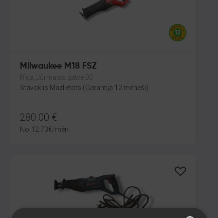
Milwaukee M18 FSZ
Rīga, Jūrmalas gatve 30
Stāvoklis Mazlietots (Garantija 12 mēneši)
280.00
€
No
12.73
€
/mēn.