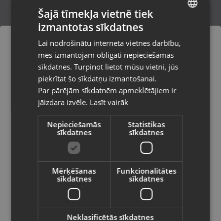
Šajā tīmekļa vietnē tiek
izmantotas sīkdatnes
LATVIAN
Bosch GSA 1100E
Lai nodrošinātu interneta vietnes darbību,
Rīga, Tilta iela 12
RUSSIAN
mēs izmantojam obligāti nepieciešamās
Stāvoklis Lietots (Garantija 6 mēneši)
LITHUANIAN
sīkdatnes. Turpinot lietot mūsu vietni, jūs
Pasūtījumi tiks piegādāti uz
piekrītat šo sīkdatņu izmantošanai.
izvēlēto valsti
80.00
€
Par pārējām sīkdatnēm apmeklētājiem ir
No
3.64
€
/mēn.
jāizdara izvēle.
Lasīt vairāk
Vietnes saturs būs attēlots izvēlētajā
valodā
Nepieciešamās
Statistikas
sīkdatnes
sīkdatnes
Valsts
Mērķēšanas
Funkcionalitātes
sīkdatnes
sīkdatnes
Valoda
Latviešu / Latvian
Neklasificētās sīkdatnes
Milwaukee M18 CSX