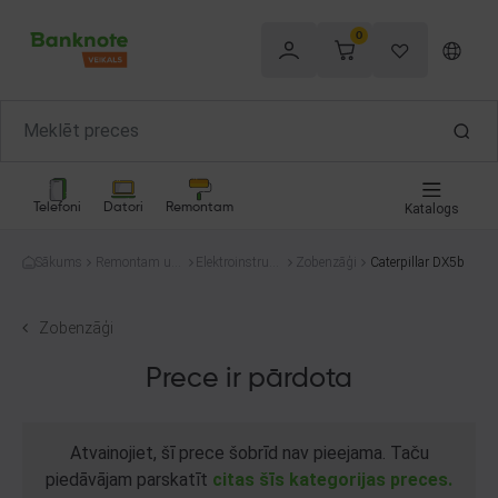
0
Telefoni
Datori
Remontam
Katalogs
Sākums
Remontam un
Elektroinstrum
Zobenzāģi
Caterpillar DX5b
celtniecībai
enti
Zobenzāģi
Prece ir pārdota
Atvainojiet, šī prece šobrīd nav pieejama. Taču
piedāvājam parskatīt
citas šīs kategorijas preces.