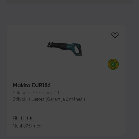
Makita DJR186
Salaspils, Skolas iela 11
Stāvoklis Lietots (Garantija 6 mēneši)
90.00
€
No
4.09
€
/mēn.