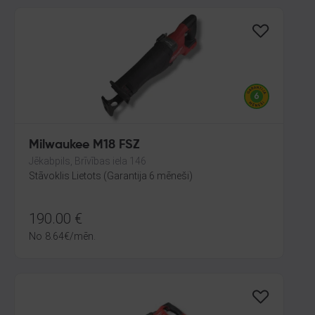
Milwaukee M18 FSZ
Jēkabpils, Brīvības iela 146
Stāvoklis Lietots (Garantija 6 mēneši)
190.00
€
No
8.64
€
/mēn.