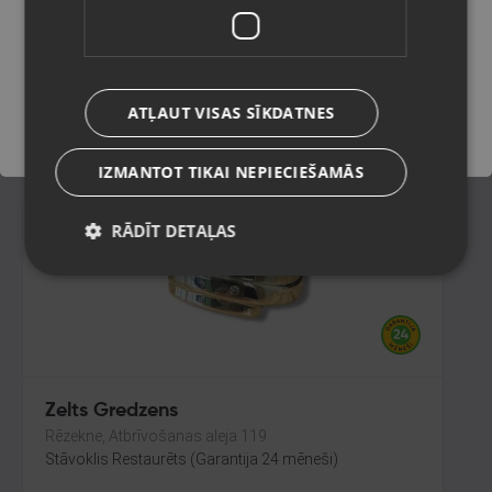
Rīga, Audēju iela 6
Stāvoklis Restaurēts (Garantija 24 mēneši)
Saglabāt
183.00
€
ATĻAUT VISAS SĪKDATNES
No
8.32
€
/mēn.
IZMANTOT TIKAI NEPIECIEŠAMĀS
RĀDĪT DETAĻAS
Zelts Gredzens
Rēzekne, Atbrīvošanas aleja 119
Stāvoklis Restaurēts (Garantija 24 mēneši)