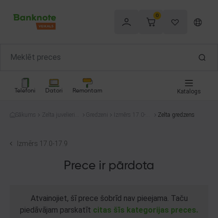
0
Telefoni
Datori
Remontam
Katalogs
Sākums
Zelta juvelierizs
Gredzeni
Izmērs 17.0-1
Zelta gredzens
trādājumi
7.9
Izmērs 17.0-17.9
Prece ir pārdota
Atvainojiet, šī prece šobrīd nav pieejama. Taču
piedāvājam parskatīt
citas šīs kategorijas preces.