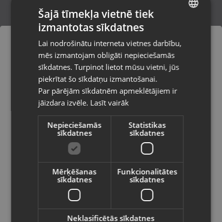
Šajā tīmekļa vietnē tiek
izmantotas sīkdatnes
LATVIAN
Zelta gredzens ar briljantu
Lai nodrošinātu interneta vietnes darbību,
Rīga, Audēju iela 6
RUSSIAN
mēs izmantojam obligāti nepieciešamās
Stāvoklis Restaurēts (Garantija 24 mēneši)
LITHUANIAN
sīkdatnes. Turpinot lietot mūsu vietni, jūs
Pasūtījumi tiks piegādāti uz
piekrītat šo sīkdatņu izmantošanai.
izvēlēto valsti
348.00
€
Par pārējām sīkdatnēm apmeklētājiem ir
No
15.82
€
/mēn.
jāizdara izvēle.
Lasīt vairāk
Vietnes saturs būs attēlots izvēlētajā
valodā
Nepieciešamās
Statistikas
sīkdatnes
sīkdatnes
Valsts
Mērķēšanas
Funkcionalitātes
sīkdatnes
sīkdatnes
Valoda
Latviešu / Latvian
Neklasificētās sīkdatnes
Zelta gredzens ar briljantu