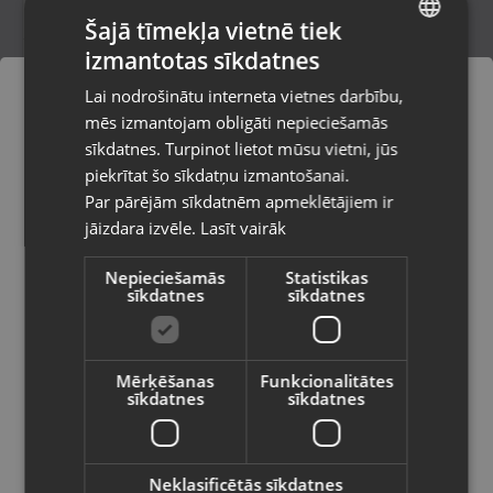
Šajā tīmekļa vietnē tiek
izmantotas sīkdatnes
LATVIAN
Samsung Galaxy A35 128GB
Lai nodrošinātu interneta vietnes darbību,
Rīga, Hipokrāta iela 19a
RUSSIAN
mēs izmantojam obligāti nepieciešamās
Stāvoklis Lietots (Garantija 6 mēneši)
LITHUANIAN
sīkdatnes. Turpinot lietot mūsu vietni, jūs
Pasūtījumi tiks piegādāti uz
piekrītat šo sīkdatņu izmantošanai.
izvēlēto valsti
120.00
€
Par pārējām sīkdatnēm apmeklētājiem ir
No
5.46
€
/mēn.
jāizdara izvēle.
Lasīt vairāk
Vietnes saturs būs attēlots izvēlētajā
valodā
Nepieciešamās
Statistikas
sīkdatnes
sīkdatnes
Valsts
Mērķēšanas
Funkcionalitātes
sīkdatnes
sīkdatnes
Valoda
Latviešu / Latvian
Neklasificētās sīkdatnes
Samsung Galaxy S24 Ultra 5G