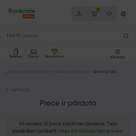
0
Telefoni
Datori
Remontam
Katalogs
Sākums
Mobilie telefoni
Viedtālruņi
Samsung
Samsung Galaxy
S21 5G SM-G99
1B/DS 128GB
Samsung
Prece ir pārdota
Atvainojiet, šī prece šobrīd nav pieejama. Taču
piedāvājam parskatīt
citas šīs kategorijas preces.