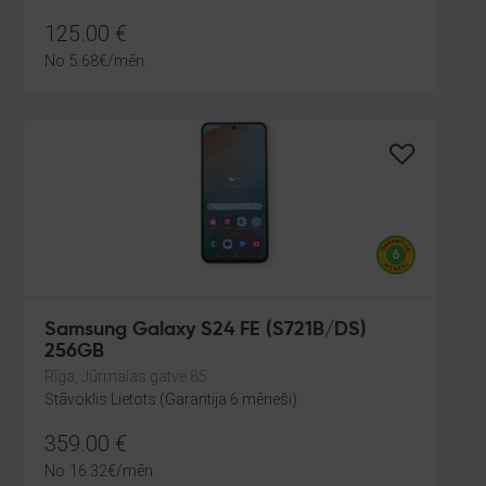
125.00
€
No
5.68
€
/mēn.
Samsung Galaxy S24 FE (S721B/DS)
256GB
Rīga, Jūrmalas gatve 85
Stāvoklis Lietots (Garantija 6 mēneši)
359.00
€
No
16.32
€
/mēn.