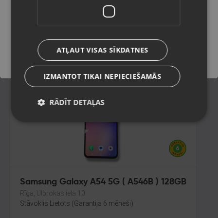
(S928B/DS) 256GB
Ogre, Skolas iela 4
Saglabāt
Stāvoklis Mazlietots (Garantija 12 mēneši)
580.00
€
ATĻAUT VISAS SĪKDATNES
No
26.37
€
/mēn.
IZMANTOT TIKAI NEPIECIEŠAMĀS
RĀDĪT DETAĻAS
Samsung Galaxy A54 5G ( A546B ) 128GB
Rīga, Ulbrokas iela 10
Stāvoklis Lietots (Garantija 6 mēneši)