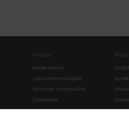
Preces
Palīd
Mobilie telefoni
Piegā
Zelta juvelierizstrādājumi
Apmak
Remontam un celtniecībai
Atteik
Datortehnika
Garanti
Spēles un spēļu konsoles
Preču 
Planšetdatori
Atsau