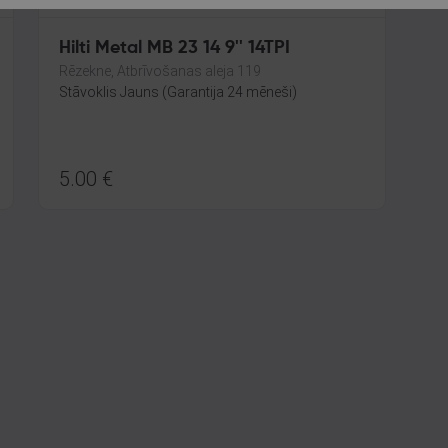
Hilti Metal MB 23 14 9'' 14TPI
Rēzekne, Atbrīvošanas aleja 119
Stāvoklis Jauns (Garantija 24 mēneši)
5.00
€