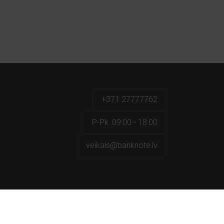
+371 27777762
P.-Pk. 09:00 - 18:00
veikals@banknote.lv
a