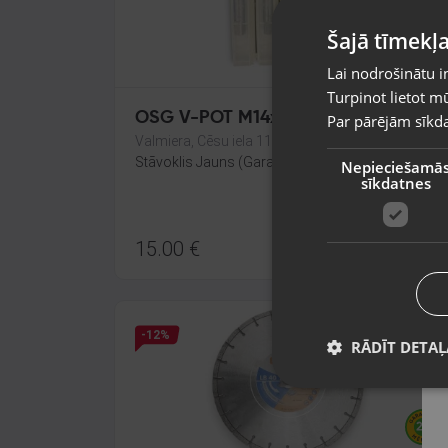
Šajā tīmekļa
Lai nodrošinātu i
Turpinot lietot mū
OSG V-POT M14x1.5 OH4 5P
Par pārējām sīkda
Valmiera, Cēsu iela 11
Stāvoklis Jauns (Garantija 24 mēneši)
Nepieciešamā
sīkdatnes
15.00
€
-12%
RĀDĪT DETAĻ