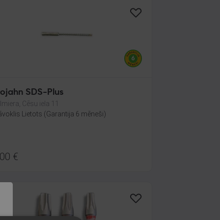
rojahn SDS-Plus
lmiera, Cēsu iela 11
āvoklis Lietots (Garantija 6 mēneši)
.00
€