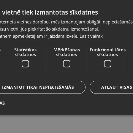
Pasūtījumi tiks piegādāti uz izvēlēto
 vietnē tiek izmantotas sīkdatnes
valsti
nterneta vietnes darbību, mēs izmantojam obligāti nepieciešamās
Vietnes saturs būs attēlots izvēlētajā valodā
su vietni, jūs piekrītat šo sīkdatņu izmantošanai.
SPIT XT3 SDS+
M
tnēm apmeklētājiem ir jāizdara izvēle.
Lasīt vairāk
Valsts
Liepāja, Lielā iela 4
Rē
Stāvoklis Jauns (Garantija 24 mēneši)
St
s
Statistikas
Mērķēšanas
Funkcionalitātes
sīkdatnes
sīkdatnes
sīkdatnes
Valoda
3.00
€
6
Latviešu / Latvian
IZMANTOT TIKAI NEPIECIEŠAMĀS
ATĻAUT VISAS
AS
Saglabāt