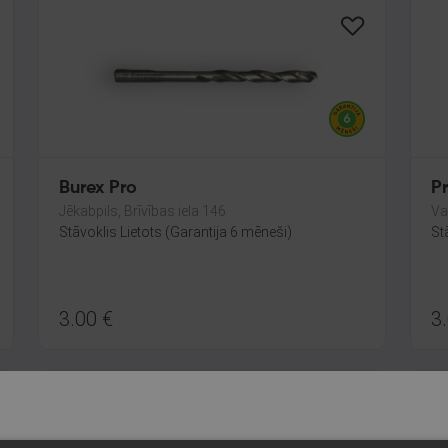
Burex Pro
P
Jēkabpils, Brīvības iela 146
Va
Stāvoklis Lietots (Garantija 6 mēneši)
St
3.00
€
3