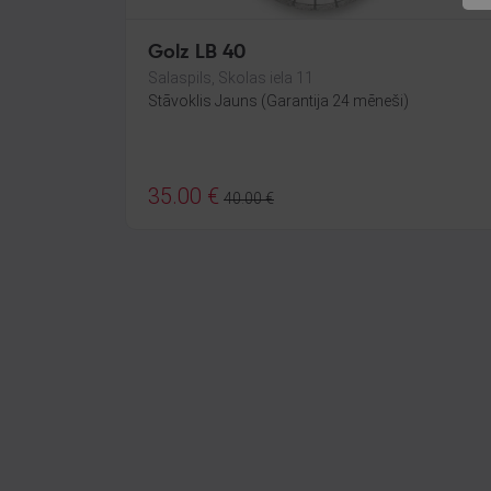
Golz LB 40
Salaspils, Skolas iela 11
Stāvoklis Jauns (Garantija 24 mēneši)
35.00
€
40.00
€