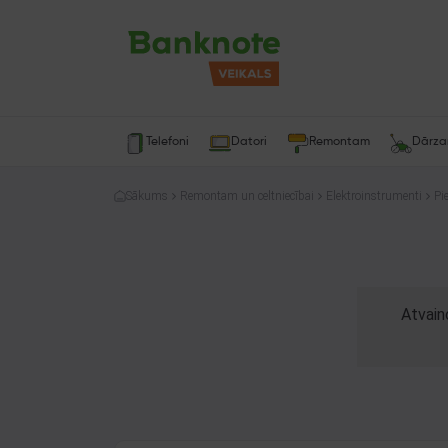
Telefoni
Datori
Remontam
Dārz
Sākums
Remontam un celtniecībai
Elektroinstrumenti
Pi
Atvain