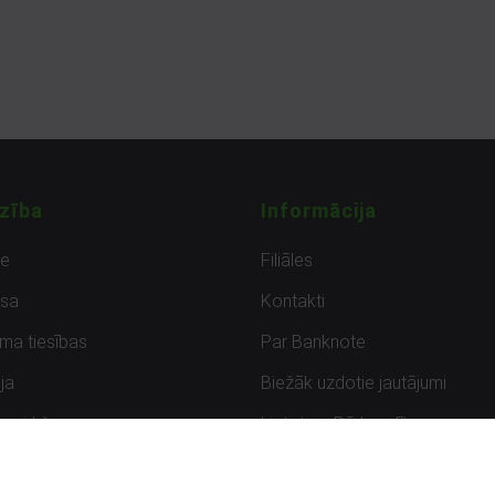
zība
Informācija
de
Filiāles
sa
Kontakti
uma tiesības
Par Banknote
ja
Biežāk uzdotie jautājumi
uzpirkšana
Lietots – Pārbaudīts
ksmes
Noteikumi un privātuma politik