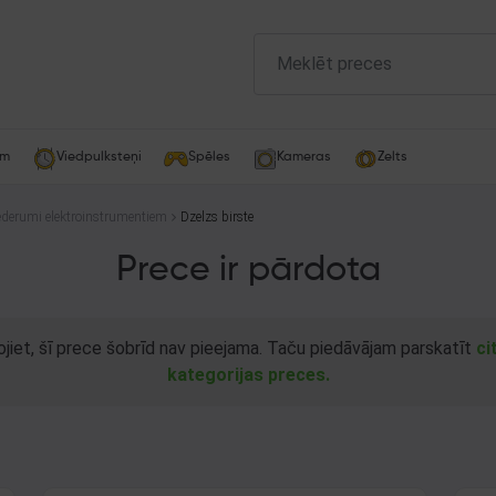
am
Viedpulksteņi
Spēles
Kameras
Zelts
ederumi elektroinstrumentiem
Dzelzs birste
Prece ir pārdota
ojiet, šī prece šobrīd nav pieejama. Taču piedāvājam parskatīt
ci
kategorijas preces.