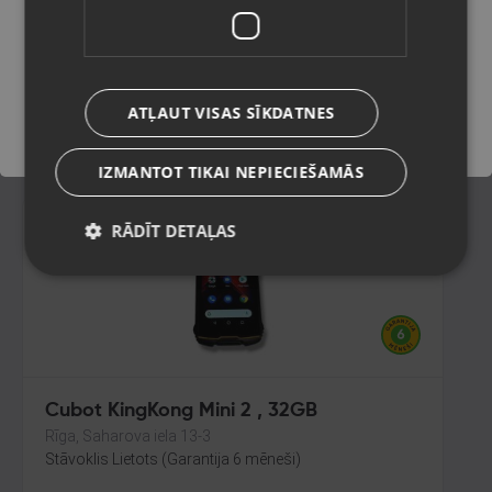
Rīga, Centrāltirgus iela 3
Stāvoklis Lietots (Garantija 6 mēneši)
Saglabāt
55.00
€
ATĻAUT VISAS SĪKDATNES
No
2.50
€
/mēn.
IZMANTOT TIKAI NEPIECIEŠAMĀS
RĀDĪT DETAĻAS
Cubot KingKong Mini 2 , 32GB
Rīga, Saharova iela 13-3
Stāvoklis Lietots (Garantija 6 mēneši)