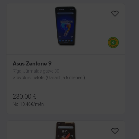
Asus Zenfone 9
Rīga, Jūrmalas gatve 30
Stāvoklis Lietots (Garantija 6 mēneši)
230.00
€
No
10.46
€
/mēn.