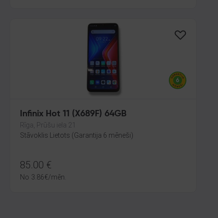
Infinix Hot 11 (X689F) 64GB
Rīga, Prūšu iela 21
Stāvoklis Lietots (Garantija 6 mēneši)
85.00
€
No
3.86
€
/mēn.