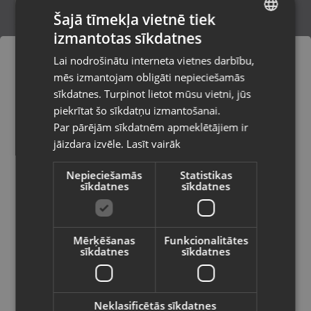
Šajā tīmekļa vietnē tiek
izmantotas sīkdatnes
LATVIAN
Oscal PILOT 3
Lai nodrošinātu interneta vietnes darbību,
Rīga, Dižozolu iela 11
RUSSIAN
mēs izmantojam obligāti nepieciešamās
Stāvoklis Lietots (Garantija 6 mēneši)
LITHUANIAN
sīkdatnes. Turpinot lietot mūsu vietni, jūs
Pasūtījumi tiks piegādāti uz
piekrītat šo sīkdatņu izmantošanai.
izvēlēto valsti
180.00
€
Par pārējām sīkdatnēm apmeklētājiem ir
No
8.18
€
/mēn.
jāizdara izvēle.
Lasīt vairāk
Vietnes saturs būs attēlots izvēlētajā
valodā
Nepieciešamās
Statistikas
sīkdatnes
sīkdatnes
Valsts
Mērķēšanas
Funkcionalitātes
sīkdatnes
sīkdatnes
Valoda
Latviešu / Latvian
Neklasificētās sīkdatnes
OUKITEL K8