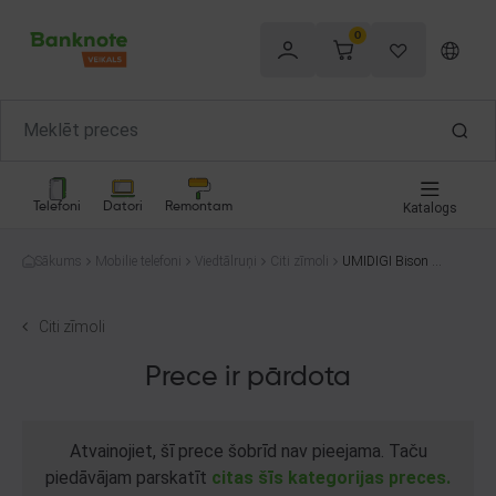
0
Telefoni
Datori
Remontam
Katalogs
Sākums
Mobilie telefoni
Viedtālruņi
Citi zīmoli
UMIDIGI Bison X
10 64GB
Citi zīmoli
Prece ir pārdota
Atvainojiet, šī prece šobrīd nav pieejama. Taču
piedāvājam parskatīt
citas šīs kategorijas preces.