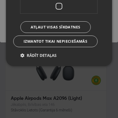
(A3047; A3048; A2968)
Daugavpils, Aveņu iela 26
Saglabāt
Stāvoklis Lietots (Garantija 6 mēneši)
150.00
€
ATĻAUT VISAS SĪKDATNES
No
6.82
€
/mēn.
IZMANTOT TIKAI NEPIECIEŠAMĀS
RĀDĪT DETAĻAS
Apple Airpods Max A2096 (Light)
Jēkabpils, Brīvības iela 146
Stāvoklis Lietots (Garantija 6 mēneši)