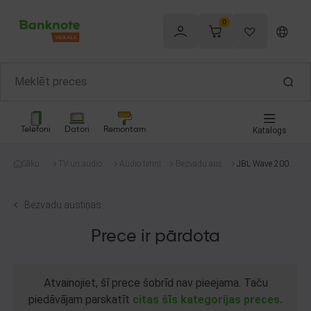
0
Telefoni
Datori
Remontam
Katalogs
Sākum
TV un audio te
Audio tehnik
Bezvadu austi
JBL Wave 200t
s
hnika
a
ņas
ws
Bezvadu austiņas
Prece ir pārdota
Atvainojiet, šī prece šobrīd nav pieejama. Taču
piedāvājam parskatīt
citas šīs kategorijas preces.