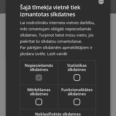
Šajā tīmekļa vietnē tiek
izmantotas sīkdatnes
LATVIAN
Samsung Galaxy Buds 2 (SM-R177)
Lai nodrošinātu interneta vietnes darbību,
Salaspils, Skolas iela 11
RUSSIAN
mēs izmantojam obligāti nepieciešamās
Stāvoklis Lietots (Garantija 6 mēneši)
LITHUANIAN
sīkdatnes. Turpinot lietot mūsu vietni, jūs
Pasūtījumi tiks piegādāti uz
piekrītat šo sīkdatņu izmantošanai.
izvēlēto valsti
Par pārējām sīkdatnēm apmeklētājiem ir
39.00
€
jāizdara izvēle.
Lasīt vairāk
Vietnes saturs būs attēlots izvēlētajā
valodā
Nepieciešamās
Statistikas
sīkdatnes
sīkdatnes
Valsts
Mērķēšanas
Funkcionalitātes
sīkdatnes
sīkdatnes
Valoda
Latviešu / Latvian
Neklasificētās sīkdatnes
Apple Airpods Pro 2nd gen (bezvadu)