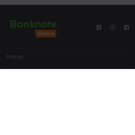
Preces
Palīdzība
Informācija
+371 27777762
P.-Pk. 09:00 - 18:00