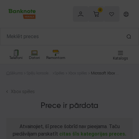
0
Telefoni
Datori
Remontam
Katalogs
Sākums
Spēļu konsoles
Spēles
Xbox spēles
Microsoft Xbox o
un spēles
ne Fallout 76
Xbox spēles
Prece ir pārdota
Atvainojiet, šī prece šobrīd nav pieejama. Taču
piedāvājam parskatīt
citas šīs kategorijas preces.