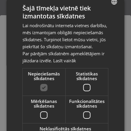
Šajā tīmekļa vietnē tiek
izmantotas sīkdatnes
LATVIAN
Microsoft Xbox One Titanfall
Lai nodrošinātu interneta vietnes darbību,
Gulbene, Rīgas iela 36A
RUSSIAN
mēs izmantojam obligāti nepieciešamās
Stāvoklis Lietots (Garantija 6 mēneši)
LITHUANIAN
sīkdatnes. Turpinot lietot mūsu vietni, jūs
Pasūtījumi tiks piegādāti uz
piekrītat šo sīkdatņu izmantošanai.
izvēlēto valsti
Par pārējām sīkdatnēm apmeklētājiem ir
5.00
€
jāizdara izvēle.
Lasīt vairāk
Vietnes saturs būs attēlots izvēlētajā
valodā
Nepieciešamās
Statistikas
sīkdatnes
sīkdatnes
Valsts
Mērķēšanas
Funkcionalitātes
sīkdatnes
sīkdatnes
Valoda
Latviešu / Latvian
Neklasificētās sīkdatnes
Spēļu konsoles un piederumi Spēļu disks