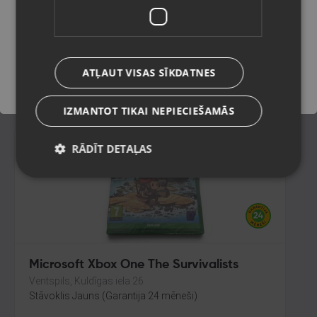
Microsoft Xbox One
Valmiera, Cēsu iela 11
Saglabāt
Stāvoklis Lietots (Garantija 6 mēneši)
ATĻAUT VISAS SĪKDATNES
9.00
€
IZMANTOT TIKAI NEPIECIEŠAMĀS
RĀDĪT DETAĻAS
Microsoft Xbox One The Survivalists
Ventspils, Kuldīgas iela 26
Stāvoklis Jauns (Garantija 24 mēneši)