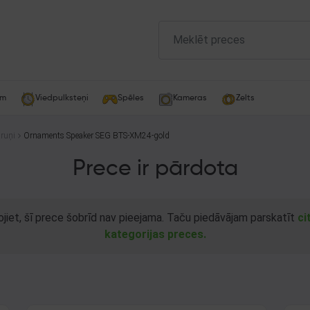
am
Viedpulksteņi
Spēles
Kameras
Zelts
ruņi
Ornaments Speaker SEG BTS-XM24-gold
Prece ir pārdota
ojiet, šī prece šobrīd nav pieejama. Taču piedāvājam parskatīt
ci
kategorijas preces.