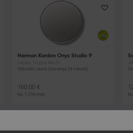
Harman Kardon Onyx Studio 9
S
Liepāja, Tirgoņu iela 25
Jē
Stāvoklis Jauns (Garantija 24 mēneši)
St
160.00
€
1
No
7.27
€
/mēn.
N