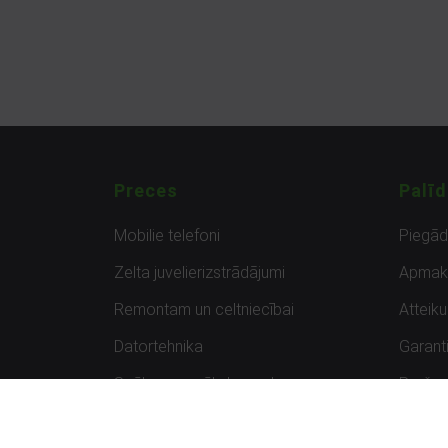
Preces
Palīd
Mobilie telefoni
Piegā
Zelta juvelierizstrādājumi
Apmak
Remontam un celtniecībai
Atteik
Datortehnika
Garanti
Spēles un spēļu konsoles
Preču 
Planšetdatori
Atsau