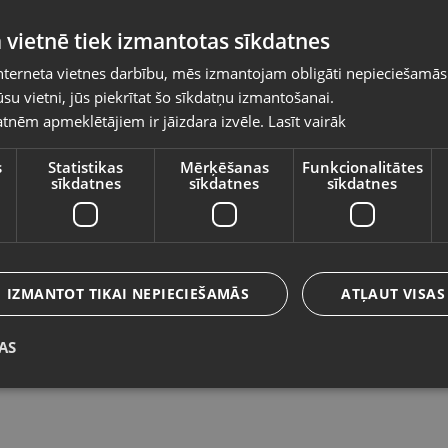
Pasūtījumi tiks piegādāti uz izvēlēto
 vietnē tiek izmantotas sīkdatnes
valsti
nterneta vietnes darbību, mēs izmantojam obligāti nepieciešamās
Vietnes saturs būs attēlots izvēlētajā valodā
su vietni, jūs piekrītat šo sīkdatņu izmantošanai.
JBL Charge 5
M
tnēm apmeklētājiem ir jāizdara izvēle.
Lasīt vairāk
Valsts
Rīga, Hipokrāta iela 19a
Rī
Stāvoklis Lietots (Garantija 6 mēneši)
St
s
Statistikas
Mērķēšanas
Funkcionalitātes
sīkdatnes
sīkdatnes
sīkdatnes
75.00
€
Valoda
6
No
3.41
€
/mēn.
Latviešu / Latvian
IZMANTOT TIKAI NEPIECIEŠAMĀS
ATĻAUT VISAS
AS
Saglabāt