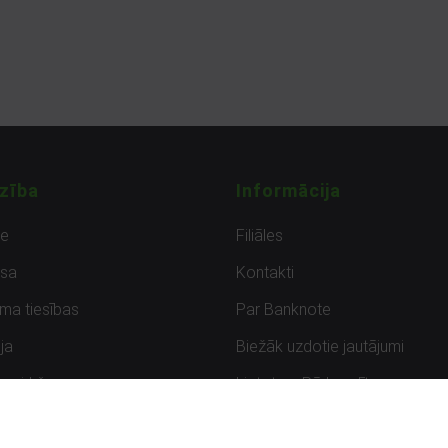
zība
Informācija
de
Filiāles
sa
Kontakti
uma tiesības
Par Banknote
ja
Biežāk uzdotie jautājumi
uzpirkšana
Lietots – Pārbaudīts
ksmes
Noteikumi un privātuma politik