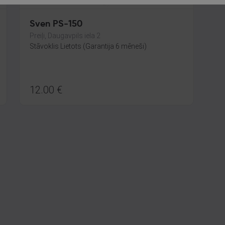
Sven PS-150
Preiļi, Daugavpils iela 2
Stāvoklis Lietots (Garantija 6 mēneši)
12.00
€