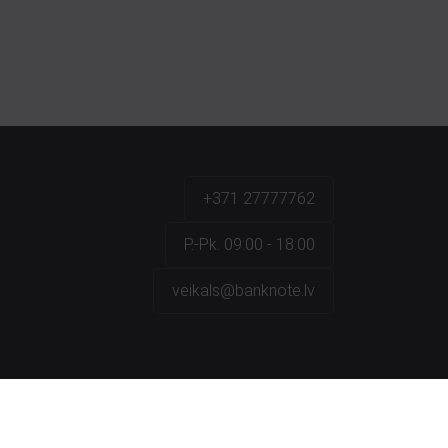
+371 27777762
P.-Pk. 09:00 - 18:00
veikals@banknote.lv
a