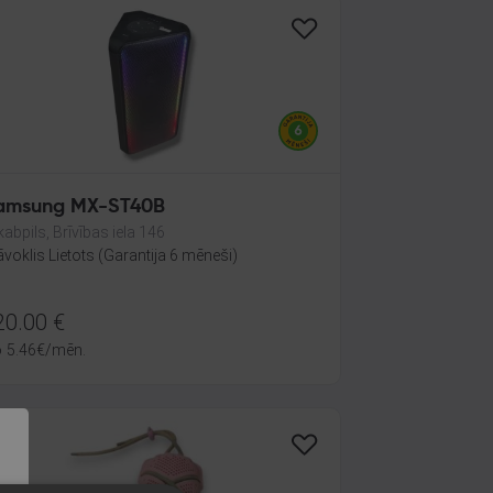
amsung MX-ST40B
kabpils, Brīvības iela 146
āvoklis Lietots (Garantija 6 mēneši)
20.00
€
o
5.46
€
/mēn.