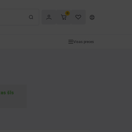
0
Visas preces
tas šīs