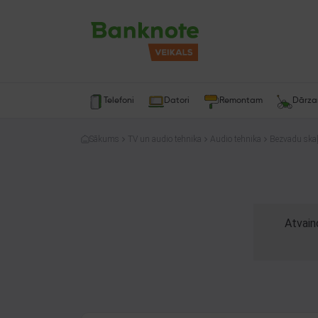
Telefoni
Datori
Remontam
Dārz
Sākums
TV un audio tehnika
Audio tehnika
Bezvadu skaļ
Atvain