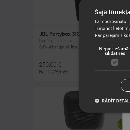
Šajā tīmekļa
Lai nodrošinātu i
Turpinot lietot mū
JBL Partybox 310
Par pārējām sīkda
Liepāja, Lielā iela 4
Stāvoklis Ilgstoši lietots (Garantija 14 dienas)
Nepieciešamā
sīkdatnes
270.00
€
No
12.27
€
/mēn.
RĀDĪT DETAĻ