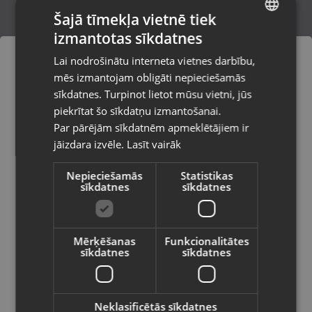
Šajā tīmekļa vietnē tiek
izmantotas sīkdatnes
LATVIAN
Zelta aproce
Lai nodrošinātu interneta vietnes darbību,
Rīga, A.Deglava iela 67
RUSSIAN
mēs izmantojam obligāti nepieciešamās
Stāvoklis Restaurēts (Garantija 24 mēneši)
LITHUANIAN
sīkdatnes. Turpinot lietot mūsu vietni, jūs
Pasūtījumi tiks piegādāti uz
piekrītat šo sīkdatņu izmantošanai.
izvēlēto valsti
614.00
€
Par pārējām sīkdatnēm apmeklētājiem ir
No
27.91
€
/mēn.
jāizdara izvēle.
Lasīt vairāk
Vietnes saturs būs attēlots izvēlētajā
valodā
Nepieciešamās
Statistikas
sīkdatnes
sīkdatnes
Valsts
Mērķēšanas
Funkcionalitātes
sīkdatnes
sīkdatnes
Valoda
Latviešu / Latvian
Neklasificētās sīkdatnes
Zelta aproce