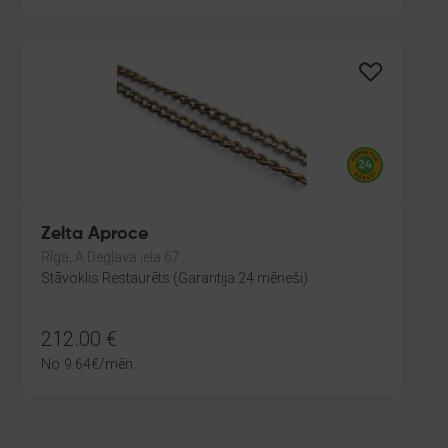
Zelta Aproce
Rīga, A.Deglava iela 67
Stāvoklis Restaurēts (Garantija 24 mēneši)
212.00
€
No
9.64
€
/mēn.