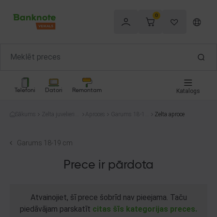
0
Telefoni
Datori
Remontam
Katalogs
Sākums
Zelta juvelierizs
Aproces
Garums 18-19
Zelta aproce
trādājumi
cm
Garums 18-19 cm
Prece ir pārdota
Atvainojiet, šī prece šobrīd nav pieejama. Taču
piedāvājam parskatīt
citas šīs kategorijas preces.