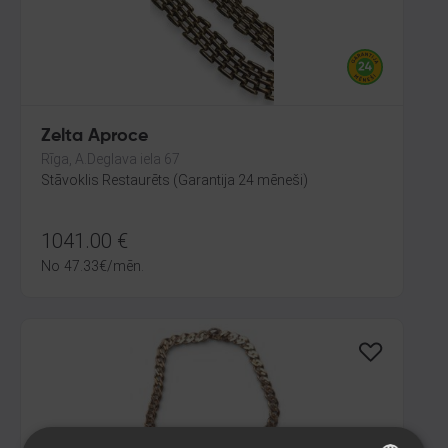
Zelta Aproce
Rīga, A.Deglava iela 67
Stāvoklis Restaurēts (Garantija 24 mēneši)
1041.00
€
No
47.33
€
/mēn.