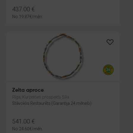
437.00
€
No
19.87
€
/mēn.
Zelta aproce
Rīga, Kurzemes prospekts 59a
Stāvoklis Restaurēts (Garantija 24 mēneši)
541.00
€
No
24.60
€
/mēn.