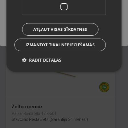
Rīga, Dzirnavu iela 119 - 58
Stāvoklis Restaurēts (Garantija 24 mēneši)
Saglabāt
369.00
€
ATĻAUT VISAS SĪKDATNES
No
16.78
€
/mēn.
IZMANTOT TIKAI NEPIECIEŠAMĀS
RĀDĪT DETAĻAS
Zelta aproce
Valka, Raiņa iela 12 k-601
Stāvoklis Restaurēts (Garantija 24 mēneši)