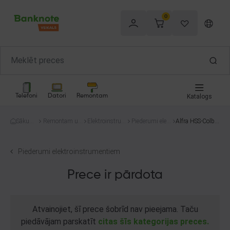
0
Telefoni
Datori
Remontam
Katalogs
Sākum
Remontam un
Elektroinstru
Piederumi elekt
Alfra HSS-Colbat
s
celtniecībai
menti
roinstrumentie
RQX Core cutter
m
Piederumi elektroinstrumentiem
Prece ir pārdota
Atvainojiet, šī prece šobrīd nav pieejama. Taču
piedāvājam parskatīt
citas šīs kategorijas preces.