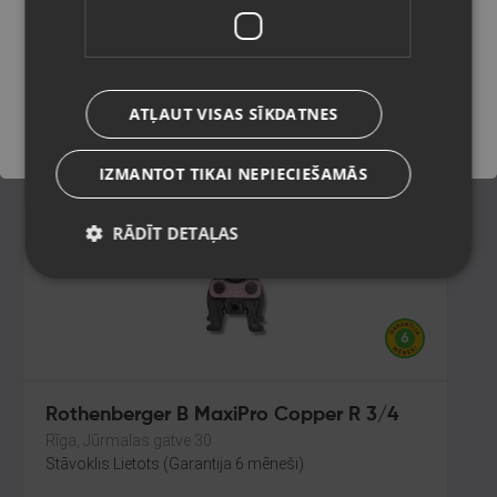
Limbaži, Rīgas iela 7
Stāvoklis Mazlietots (Garantija 12 mēneši)
Saglabāt
ATĻAUT VISAS SĪKDATNES
30.00
€
IZMANTOT TIKAI NEPIECIEŠAMĀS
RĀDĪT DETAĻAS
Rothenberger B MaxiPro Copper R 3/4
Rīga, Jūrmalas gatve 30
Stāvoklis Lietots (Garantija 6 mēneši)