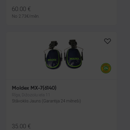
60.00
€
No
2.73
€
/mēn.
Moldex MX-7(6140)
Rīga, Dižozolu iela 11
Stāvoklis Jauns (Garantija 24 mēneši)
35.00
€