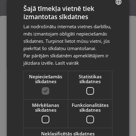
Šajā tīmekļa vietnē tiek
izmantotas sīkdatnes
LATVIAN
OSG V-POT M14x1.5 OH4 5P
Lai nodrošinātu interneta vietnes darbību,
Valmiera, Cēsu iela 11
RUSSIAN
mēs izmantojam obligāti nepieciešamās
Stāvoklis Jauns (Garantija 24 mēneši)
LITHUANIAN
sīkdatnes. Turpinot lietot mūsu vietni, jūs
Pasūtījumi tiks piegādāti uz
piekrītat šo sīkdatņu izmantošanai.
izvēlēto valsti
Par pārējām sīkdatnēm apmeklētājiem ir
15.00
€
jāizdara izvēle.
Lasīt vairāk
Vietnes saturs būs attēlots izvēlētajā
valodā
Nepieciešamās
Statistikas
sīkdatnes
sīkdatnes
Valsts
Mērķēšanas
Funkcionalitātes
sīkdatnes
sīkdatnes
Valoda
Latviešu / Latvian
Neklasificētās sīkdatnes
Hilti M-TFB OC 250x