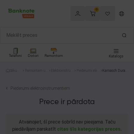
0
Telefoni
Datori
Remontam
Katalogs
Sākum
Remontam un
Elektroinstru
Piederumi elekt
Karnasch Durab
s
celtniecībai
menti
roinstrumentie
lue universal 35
m
m
Piederumi elektroinstrumentiem
Prece ir pārdota
Atvainojiet, šī prece šobrīd nav pieejama. Taču
piedāvājam parskatīt
citas šīs kategorijas preces.