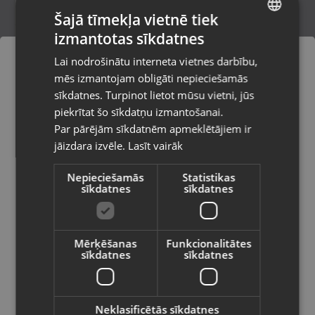
Šajā tīmekļa vietnē tiek
izmantotas sīkdatnes
LATVIAN
OSG V-POT M14x1.5 OH4 5P
Lai nodrošinātu interneta vietnes darbību,
Smiltene, Baznīcas laukums 4
RUSSIAN
mēs izmantojam obligāti nepieciešamās
Stāvoklis Jauns (Garantija 24 mēneši)
LITHUANIAN
sīkdatnes. Turpinot lietot mūsu vietni, jūs
Pasūtījumi tiks piegādāti uz
piekrītat šo sīkdatņu izmantošanai.
izvēlēto valsti
Par pārējām sīkdatnēm apmeklētājiem ir
15.00
€
jāizdara izvēle.
Lasīt vairāk
Vietnes saturs būs attēlots izvēlētajā
valodā
Nepieciešamās
Statistikas
sīkdatnes
sīkdatnes
Valsts
Mērķēšanas
Funkcionalitātes
sīkdatnes
sīkdatnes
Valoda
Latviešu / Latvian
Neklasificētās sīkdatnes
Skrūvju komplekts Tayg