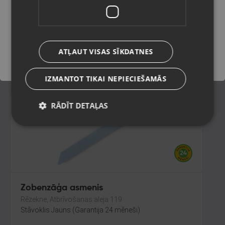
Liepāja, Mirdzas Ķempes iela 8-16
Stāvoklis Jauns (Garantija 24 mēneši)
Saglabāt
ATĻAUT VISAS SĪKDATNES
20.00
€
IZMANTOT TIKAI NEPIECIEŠAMĀS
RĀDĪT DETAĻAS
Zobenzāģa asmenis
Rēzekne, Atbrīvošanas aleja 119
Stāvoklis Jauns (Garantija 24 mēneši)