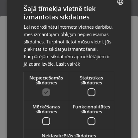
Šajā tīmekļa vietnē tiek
izmantotas sīkdatnes
LATVIAN
Hilti TE-YX 20/32
Lai nodrošinātu interneta vietnes darbību,
Rīga, Tilta iela 12
RUSSIAN
mēs izmantojam obligāti nepieciešamās
Stāvoklis Mazlietots (Garantija 12 mēneši)
LITHUANIAN
sīkdatnes. Turpinot lietot mūsu vietni, jūs
Pasūtījumi tiks piegādāti uz
piekrītat šo sīkdatņu izmantošanai.
izvēlēto valsti
Par pārējām sīkdatnēm apmeklētājiem ir
12.00
€
jāizdara izvēle.
Lasīt vairāk
Vietnes saturs būs attēlots izvēlētajā
valodā
Nepieciešamās
Statistikas
sīkdatnes
sīkdatnes
Valsts
Mērķēšanas
Funkcionalitātes
sīkdatnes
sīkdatnes
Valoda
Latviešu / Latvian
Neklasificētās sīkdatnes
Hilti HRD-C 8x100