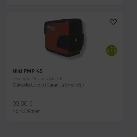
Hilti PMP 45
Jēkabpils, Brīvības iela 146
Stāvoklis Lietots (Garantija 6 mēneši)
95.00
€
No
4.32
€
/mēn.