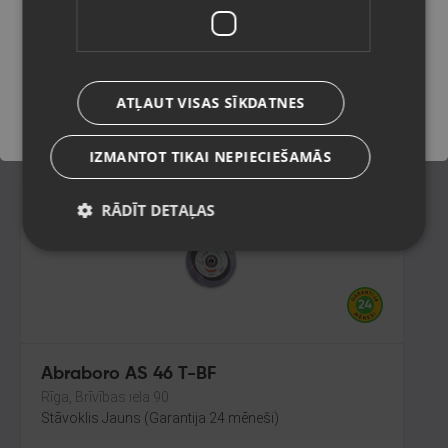
Limbaži, Rīgas iela 7
Stāvoklis Jauns (Garantija 24 mēneši)
Saglabāt
ATĻAUT VISAS SĪKDATNES
39.00
€
IZMANTOT TIKAI NEPIECIEŠAMĀS
RĀDĪT DETAĻAS
Abraboro AS 46 T-BF
Rīga, Brīvības iela 90
Stāvoklis Jauns (Garantija 24 mēneši)