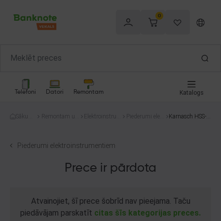
0
Telefoni
Datori
Remontam
Katalogs
Sākum
Remontam un
Elektroinstru
Piederumi elekt
Karnasch HSS-X
s
celtniecībai
menti
roinstrumentie
E 20mm
m
Piederumi elektroinstrumentiem
Prece ir pārdota
Atvainojiet, šī prece šobrīd nav pieejama. Taču
piedāvājam parskatīt
citas šīs kategorijas preces.