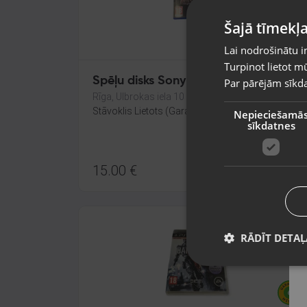
Šajā tīmekļa
Lai nodrošinātu i
Turpinot lietot mū
Spēļu disks Sony PlayStation 5
Par pārējām sīkda
Rīga, Ulbrokas iela 10
Stāvoklis Lietots (Garantija 6 mēneši)
Nepieciešamā
sīkdatnes
15.00
€
RĀDĪT DETAĻ