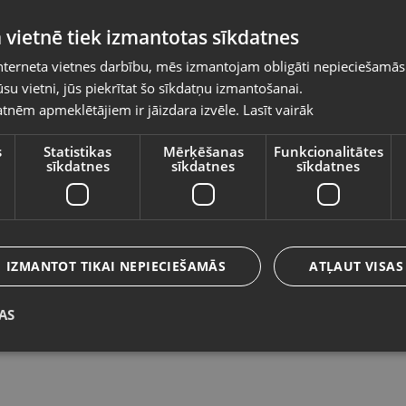
Pasūtījumi tiks piegādāti uz izvēlēto
 vietnē tiek izmantotas sīkdatnes
valsti
nterneta vietnes darbību, mēs izmantojam obligāti nepieciešamās
Vietnes saturs būs attēlots izvēlētajā valodā
su vietni, jūs piekrītat šo sīkdatņu izmantošanai.
Sony PlayStation 4 Bound by Flame
S
tnēm apmeklētājiem ir jāizdara izvēle.
Lasīt vairāk
Valsts
Ventspils, Kuldīgas iela 26
Li
Stāvoklis Lietots (Garantija 6 mēneši)
St
s
Statistikas
Mērķēšanas
Funkcionalitātes
sīkdatnes
sīkdatnes
sīkdatnes
Valoda
12.00
€
6
Latviešu / Latvian
IZMANTOT TIKAI NEPIECIEŠAMĀS
ATĻAUT VISAS
AS
Saglabāt