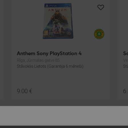
Anthem Sony PlayStation 4
So
Rīga, Jūrmalas gatve 85
Ve
Stāvoklis Lietots (Garantija 6 mēneši)
St
9.00
€
6