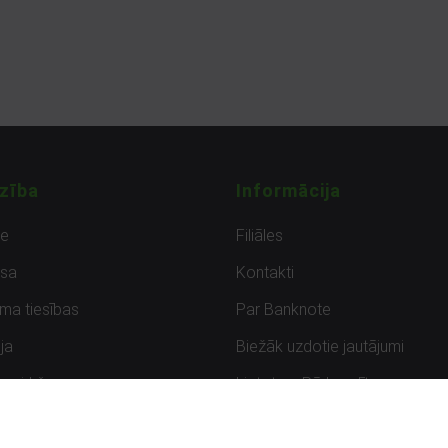
zība
Informācija
de
Filiāles
sa
Kontakti
uma tiesības
Par Banknote
ja
Biežāk uzdotie jautājumi
uzpirkšana
Lietots – Pārbaudīts
ksmes
Noteikumi un privātuma politik