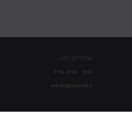
+371 27777762
P.-Pk. 09:00 - 18:00
veikals@banknote.lv
a