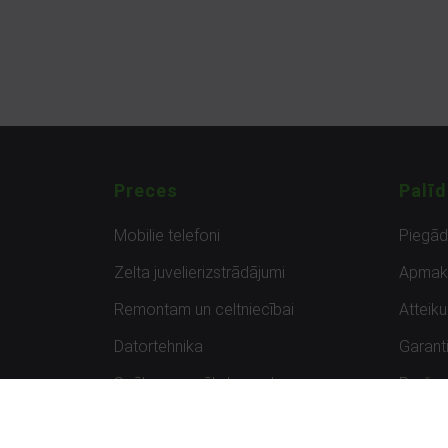
Preces
Palīd
Mobilie telefoni
Piegā
Zelta juvelierizstrādājumi
Apmak
Remontam un celtniecībai
Atteik
Datortehnika
Garanti
Spēles un spēļu konsoles
Preču 
Planšetdatori
Atsau