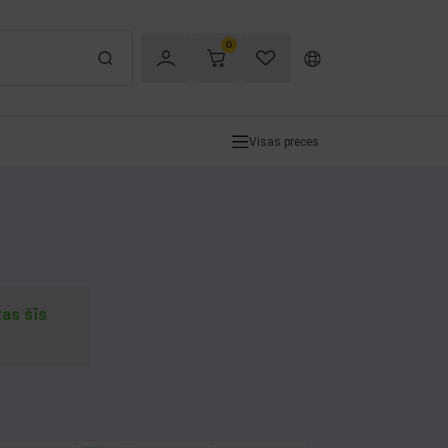
0
Visas preces
tas šīs