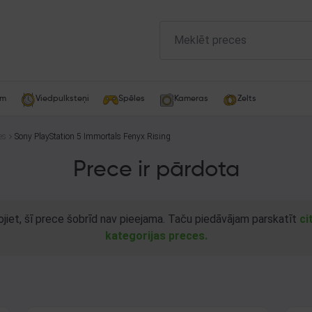
am
Viedpulksteņi
Spēles
Kameras
Zelts
es
Sony PlayStation 5 Immortals Fenyx Rising
Prece ir pārdota
ojiet, šī prece šobrīd nav pieejama. Taču piedāvājam parskatīt
ci
kategorijas preces.