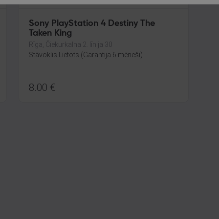
Sony PlayStation 4 Destiny The
Taken King
Rīga, Čiekurkalna 2. līnija 30
Stāvoklis Lietots (Garantija 6 mēneši)
8.00
€