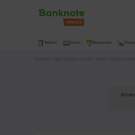
Telefoni
Datori
Remontam
Dārz
Sākums
Spēļu konsoles un spēles
Spēles
Playstation spēl
Atvain