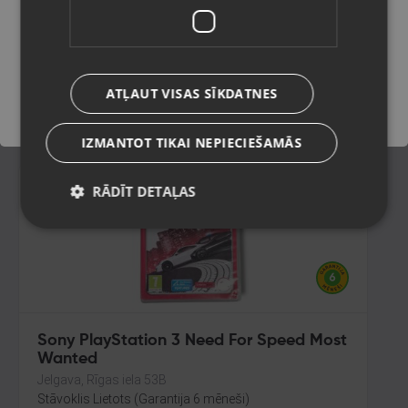
Rīga, Nīcgales iela 2b
Stāvoklis Lietots (Garantija 6 mēneši)
Saglabāt
ATĻAUT VISAS SĪKDATNES
18.00
€
IZMANTOT TIKAI NEPIECIEŠAMĀS
RĀDĪT DETAĻAS
Sony PlayStation 3 Need For Speed Most
Wanted
Jelgava, Rīgas iela 53B
Stāvoklis Lietots (Garantija 6 mēneši)