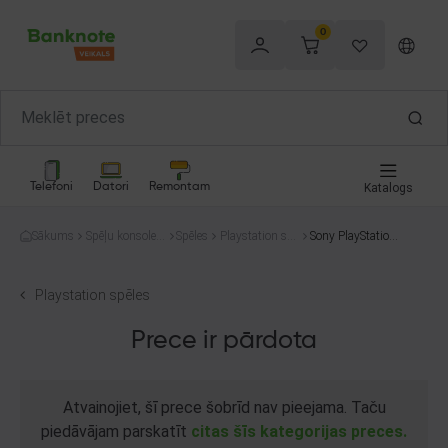
0
Telefoni
Datori
Remontam
Katalogs
Sākums
Spēļu konsoles
Spēles
Playstation spē
Sony PlayStation
un spēles
les
5 Dolmen
Playstation spēles
Prece ir pārdota
Atvainojiet, šī prece šobrīd nav pieejama. Taču
piedāvājam parskatīt
citas šīs kategorijas preces.