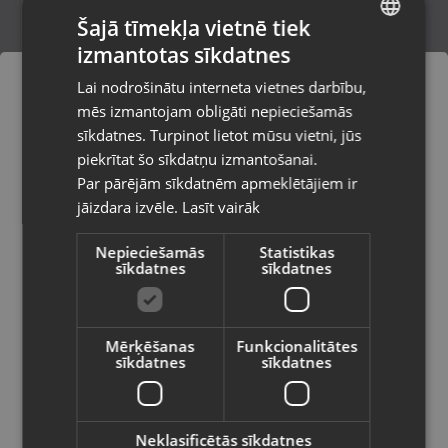
Šajā tīmekļa vietnē tiek
izmantotas sīkdatnes
LATVIAN
Call of Duty: Vanguard (Sony PlayStation
Lai nodrošinātu interneta vietnes darbību,
5)
RUSSIAN
mēs izmantojam obligāti nepieciešamās
Rīga, Dižozolu iela 11
LITHUANIAN
Stāvoklis Mazlietots (Garantija 12 mēneši)
sīkdatnes. Turpinot lietot mūsu vietni, jūs
Pasūtījumi tiks piegādāti uz
piekrītat šo sīkdatņu izmantošanai.
izvēlēto valsti
Par pārējām sīkdatnēm apmeklētājiem ir
40.00
€
jāizdara izvēle.
Lasīt vairāk
Vietnes saturs būs attēlots izvēlētajā
valodā
Nepieciešamās
Statistikas
sīkdatnes
sīkdatnes
Valsts
Mērķēšanas
Funkcionalitātes
sīkdatnes
sīkdatnes
Valoda
Latviešu / Latvian
Neklasificētās sīkdatnes
Sony PlayStation 5 NBA 2k24