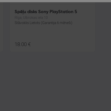
Spēļu disks Sony PlayStation 5
Rīga, Ulbrokas iela 10
Stāvoklis Lietots (Garantija 6 mēneši)
18.00
€