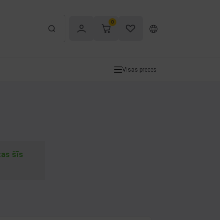
0
Visas preces
tas šīs