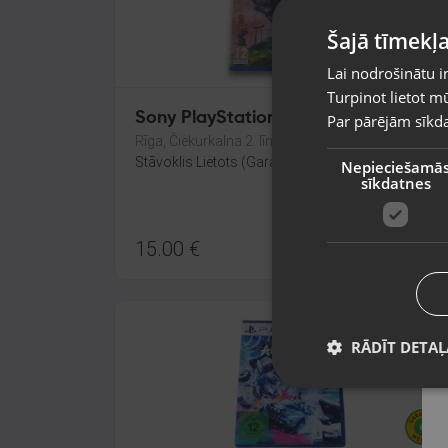
Šajā tīmekļa
Lai nodrošinātu i
Turpinot lietot mū
Sony PlayStation 5 Wild Hearts
Par pārējām sīkda
Rīga, Čiekurkalna 2. līnija 30
Stāvoklis Lietots (Garantija 6 mēneši)
Nepieciešamā
sīkdatnes
15.00
€
RĀDĪT DETAĻ