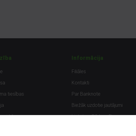
zība
Informācija
de
Filiāles
sa
Kontakti
uma tiesības
Par Banknote
ja
Biežāk uzdotie jautājumi
uzpirkšana
Lietots – Pārbaudīts
ksmes
Noteikumi un privātuma politik