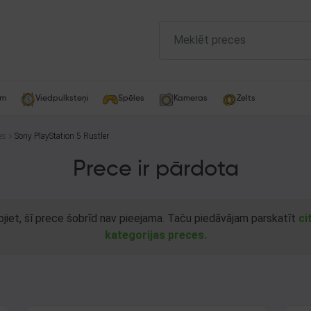
am
Viedpulksteņi
Spēles
Kameras
Zelts
es
Sony PlayStation 5 Rustler
Prece ir pārdota
ojiet, šī prece šobrīd nav pieejama. Taču piedāvājam parskatīt
ci
kategorijas preces.