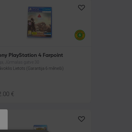
ony PlayStation 4 Farpoint
ga, Jūrmalas gatve 30
āvoklis Lietots (Garantija 6 mēneši)
2.00
€