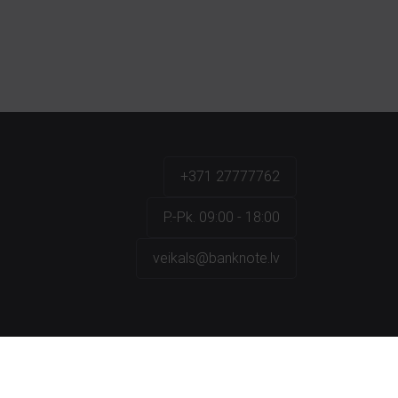
+371 27777762
P.-Pk. 09:00 - 18:00
veikals@banknote.lv
a