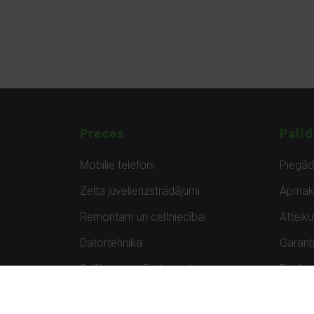
Preces
Palīd
Mobilie telefoni
Piegā
Zelta juvelierizstrādājumi
Apmak
Remontam un celtniecībai
Atteik
Datortehnika
Garanti
Spēles un spēļu konsoles
Preču 
Planšetdatori
Atsau