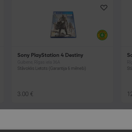
Sony PlayStation 4 Destiny
S
Gulbene, Rīgas iela 36A
Rī
Stāvoklis Lietots (Garantija 6 mēneši)
St
3.00
€
1