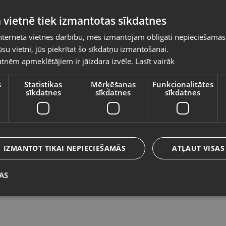
Pasūtījumi tiks piegādāti uz izvēlēto
 vietnē tiek izmantotas sīkdatnes
valsti
nterneta vietnes darbību, mēs izmantojam obligāti nepieciešamās
Vietnes saturs būs attēlots izvēlētajā valodā
su vietni, jūs piekrītat šo sīkdatņu izmantošanai.
Sony PlayStation 3 Guitar Hero 5
S
tnēm apmeklētājiem ir jāizdara izvēle.
Lasīt vairāk
Valsts
S
Daugavpils, Jātnieku iela 78-1B
Lī
Stāvoklis Lietots (Garantija 6 mēneši)
s
Statistikas
Mērķēšanas
Funkcionalitātes
sīkdatnes
sīkdatnes
sīkdatnes
St
Valoda
4.50
€
1
Latviešu / Latvian
IZMANTOT TIKAI NEPIECIEŠAMĀS
ATĻAUT VISAS
AS
Saglabāt