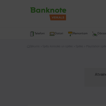
Telefoni
Datori
Remontam
Dārz
Sākums
Spēļu konsoles un spēles
Spēles
Playstation spēl
Atvain