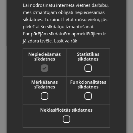
Kategorija: Spēļu disks
Lai nodrošinātu interneta vietnes darbību,
RUSSIAN
Platforma: Nintendo Wii
mēs izmantojam obligāti nepieciešamās
LITHUANIAN
Valoda: ENG
sīkdatnes. Turpinot lietot mūsu vietni, jūs
Pasūtījumi tiks piegādāti uz
Izlaiduma gads: 2008
piekrītat šo sīkdatņu izmantošanai.
izvēlēto valsti
Par pārējām sīkdatnēm apmeklētājiem ir
6.00
€
jāizdara izvēle.
Lasīt vairāk
Vietnes saturs būs attēlots izvēlētajā
valodā
Nepieciešamās
Statistikas
Preces informācija
sīkdatnes
sīkdatnes
Valsts
Nintendo spēles
Kategorija
Mērķēšanas
Funkcionalitātes
sīkdatnes
sīkdatnes
85830
Kods
Valoda
Jēkabpils, Brīvības iela 146
Atrašanās vieta
Latviešu / Latvian
Neklasificētās sīkdatnes
+371 29474042
Telefona numurs:
Lietots (Garantija 6 mēneši)
Stāvoklis
Saglabāt