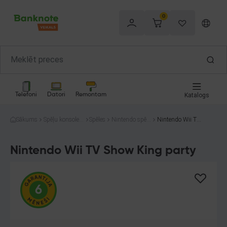
0
Telefoni
Datori
Remontam
Katalogs
Sākums
Spēļu konsoles
Spēles
Nintendo spēle
Nintendo Wii TV
un spēles
s
Show King party
Nintendo Wii TV Show King party