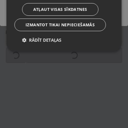
Oriģinālais iepakojums,
Komplektācija
anotācija.
ATĻAUT VISAS SĪKDATNES
IZMANTOT TIKAI NEPIECIEŠAMĀS
Piegādes veidi
Spinning
Spinning
RĀDĪT DETAĻAS