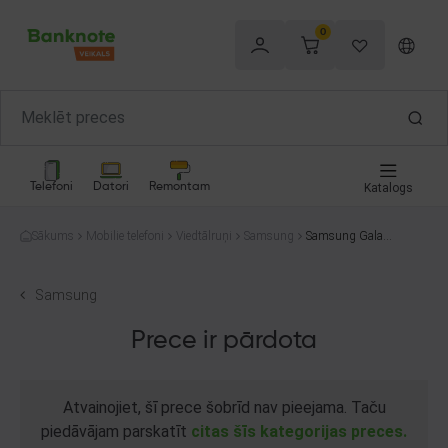
0
Telefoni
Datori
Remontam
Katalogs
Sākums
Mobilie telefoni
Viedtālruņi
Samsung
Samsung Galaxy
A34 5G (SM-A34
6B/DS) 128GB
Samsung
Prece ir pārdota
Atvainojiet, šī prece šobrīd nav pieejama. Taču
piedāvājam parskatīt
citas šīs kategorijas preces.