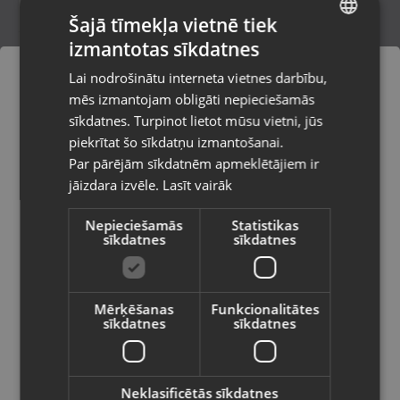
Šajā tīmekļa vietnē tiek
izmantotas sīkdatnes
LATVIAN
Mobilais telefons Samsung Galaxy
Lai nodrošinātu interneta vietnes darbību,
Xcover 4s (G398FN)
RUSSIAN
mēs izmantojam obligāti nepieciešamās
Rīga, Hipokrāta iela 19a
LITHUANIAN
Stāvoklis Mazlietots (Garantija 12 mēneši)
sīkdatnes. Turpinot lietot mūsu vietni, jūs
Pasūtījumi tiks piegādāti uz
piekrītat šo sīkdatņu izmantošanai.
izvēlēto valsti
Par pārējām sīkdatnēm apmeklētājiem ir
45.00
€
jāizdara izvēle.
Lasīt vairāk
Vietnes saturs būs attēlots izvēlētajā
valodā
Nepieciešamās
Statistikas
sīkdatnes
sīkdatnes
Valsts
Mērķēšanas
Funkcionalitātes
sīkdatnes
sīkdatnes
Valoda
Latviešu / Latvian
Neklasificētās sīkdatnes
Samsung Galaxy A26 5G (SM-A266B)