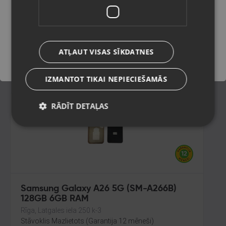
128GB
Ventspils, Kuldīgas iela 26
Saglabāt
Stāvoklis Lietots (Garantija 6 mēneši)
125.00
€
ATĻAUT VISAS SĪKDATNES
No
5.68
€
/mēn.
IZMANTOT TIKAI NEPIECIEŠAMĀS
RĀDĪT DETAĻAS
Samsung Galaxy A26 5G (SM-A266B)
128GB 6GB RAM
Rīga, Latgales iela 250 k-3
Stāvoklis Mazlietots (Garantija 12 mēneši)